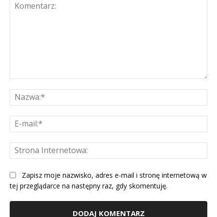
Komentarz:
Na
E-
mai
St
Int
Zapisz moje nazwisko, adres e-mail i stronę internetową w
tej przeglądarce na następny raz, gdy skomentuję.