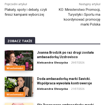
Poprzedni artykuł
Następny artykuł
Plakaty, spoty i debaty, czyli
KO: Ministerstwo Promocji,
finisz kampanii wyborczej
Turystyki i Sportu ma
koordynować promocję
marki Polska
ZOBACZ TAKŻE
Joanna Brodzik po raz drugi została
ambasadorką Uzdrovisco
Aleksandra Oleszycka
-
29/07/2026
Wiadomości
Doda ambasadorką marki Savicki.
Współpraca wywołała kontrowersje
Aleksandra Oleszycka
-
21/07/2026
Wiadomości
Ola Żuraw nową ambasadorką marki