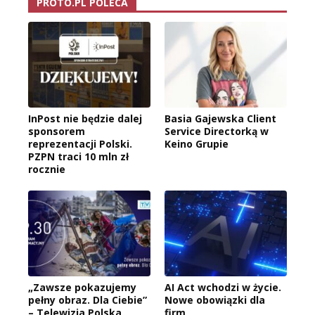
PROTO.PL POLECA
InPost nie będzie dalej
Basia Gajewska Client
sponsorem
Service Directorką w
reprezentacji Polski.
Keino Grupie
PZPN traci 10 mln zł
rocznie
„Zawsze pokazujemy
AI Act wchodzi w życie.
pełny obraz. Dla Ciebie”
Nowe obowiązki dla
– Telewizja Polska
firm