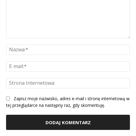
Komentarz:
Na
E-
mai
St
Int
Zapisz moje nazwisko, adres e-mail i stronę internetową w
tej przeglądarce na następny raz, gdy skomentuję.
Alternative: