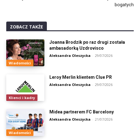
bogatych
ZOBACZ TAKŻE
Joanna Brodzik po raz drugi została
ambasadorką Uzdrovisco
Aleksandra Oleszycka
-
29/07/2026
Wiadomości
Leroy Merlin klientem Clue PR
Aleksandra Oleszycka
-
29/07/2026
Klienci i kadry
Midea partnerem FC Barcelony
Aleksandra Oleszycka
-
21/07/2026
Wiadomości