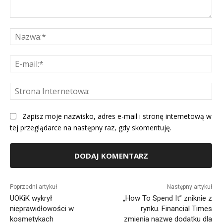
Komentarz:
Na
E-
mai
St
Int
Zapisz moje nazwisko, adres e-mail i stronę internetową w
tej przeglądarce na następny raz, gdy skomentuję.
Alternative:
Poprzedni artykuł
Następny artykuł
UOKiK wykrył
„How To Spend It” zniknie z
nieprawidłowości w
rynku. Financial Times
kosmetykach
zmienia nazwę dodatku dla