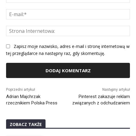
E-
mai
St
Int
Zapisz moje nazwisko, adres e-mail i stronę internetową w
tej przeglądarce na następny raz, gdy skomentuję.
Alternative:
Poprzedni artykuł
Następny artykuł
Adrian Majchrzak
Pinterest zakazuje reklam
rzecznikiem Polska Press
związanych z odchudzaniem
ZOBACZ TAKŻE