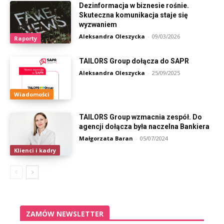
Dezinformacja w biznesie rośnie.
Skuteczna komunikacja staje się
wyzwaniem
Aleksandra Oleszycka
-
09/03/2026
Raporty
TAILORS Group dołącza do SAPR
Aleksandra Oleszycka
-
25/09/2025
Wiadomości
TAILORS Group wzmacnia zespół. Do
agencji dołącza była naczelna Bankiera
Małgorzata Baran
-
05/07/2024
Klienci i kadry
ZAMÓW NEWSLETTER