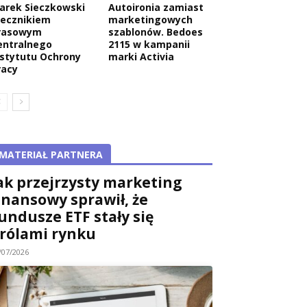
arek Sieczkowski
Autoironia zamiast
zecznikiem
marketingowych
rasowym
szablonów. Bedoes
entralnego
2115 w kampanii
nstytutu Ochrony
marki Activia
racy
MATERIAŁ PARTNERA
ak przejrzysty marketing
inansowy sprawił, że
undusze ETF stały się
rólami rynku
/07/2026