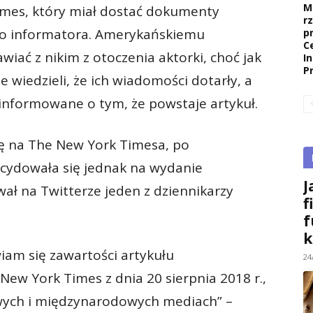
M
imes, który miał dostać dokumenty
r
go informatora. Amerykańskiemu
p
C
wiać z nikim z otoczenia aktorki, choć jak
I
P
 wiedzieli, że ich wiadomości dotarły, a
informowane o tym, że powstaje artykuł.
ię na The New York Timesa, po
cydowała się jednak na wydanie
J
wał na Twitterze jeden z dziennikarzy
f
f
k
iam się zawartości artykułu
24
ew York Times z dnia 20 sierpnia 2018 r.,
wych i międzynarodowych mediach” –