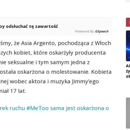
 aby odsłuchać tę zawartość
Powered By
GSpeech
iśmy, że Asia Argento, pochodząca z Włoch
wszych kobiet, które oskarżyły producenta
ie seksualne i tym samym jedna z
A
ostała oskarżona o molestowanie. Kobieta
ż
o
alnej wobec aktora i muzyka Jimmy’ego
ał 17 lat.
torek ruchu #MeToo sama jest oskarżona o