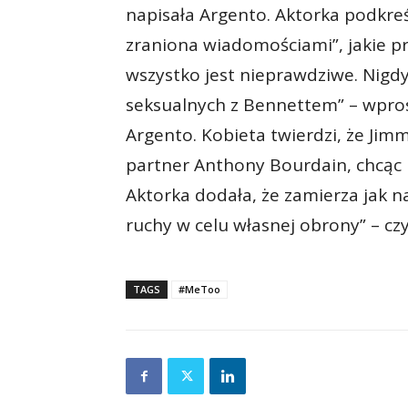
napisała Argento. Aktorka podkreśl
zraniona wiadomościami”, jakie pr
wszystko jest nieprawdziwe. Nig
seksualnych z Bennettem” – wprost
Argento. Kobieta twierdzi, że Jim
partner Anthony Bourdain, chcąc u
Aktorka dodała, że zamierza jak n
ruchy w celu własnej obrony” – cz
TAGS
#MeToo