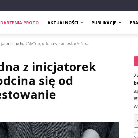
DARZENIA PROTO
AKTUALNOŚCI
PUBLIKACJE
PR
icjatorek ruchu #MeToo, odcina się od oskarżeń o...
dna z inicjatorek
Z
dcina się od
b
estowanie
Bą
at
Wy