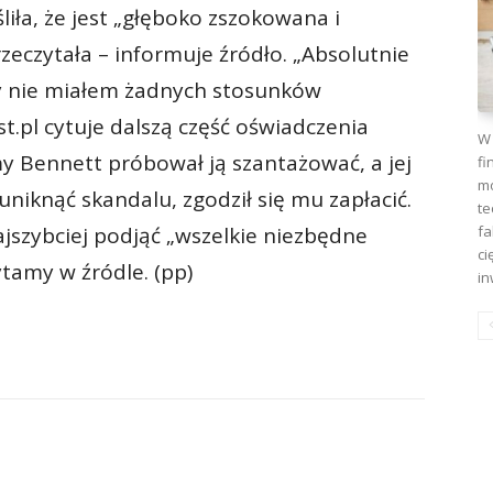
iła, że jest „głęboko zszokowana i
zeczytała – informuje źródło. „Absolutnie
dy nie miałem żadnych stosunków
.pl cytuje dalszą część oświadczenia
W 
my Bennett próbował ją szantażować, a jej
fi
mo
niknąć skandalu, zgodził się mu zapłacić.
te
fa
ajszybciej podjąć „wszelkie niezbędne
ci
ytamy w źródle. (pp)
in