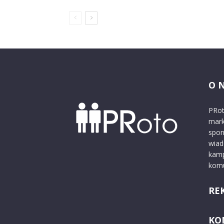
O 
PRot
mark
spon
wiad
kamp
komu
RE
KO