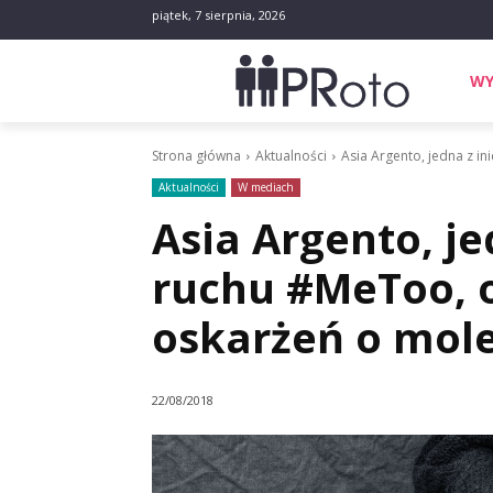
piątek, 7 sierpnia, 2026
WY
Strona główna
Aktualności
Asia Argento, jedna z in
Aktualności
W mediach
Asia Argento, je
ruchu #MeToo, o
oskarżeń o mol
22/08/2018