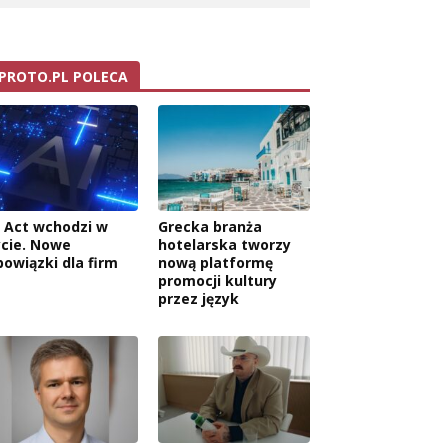
PROTO.PL POLECA
I Act wchodzi w
Grecka branża
ycie. Nowe
hotelarska tworzy
bowiązki dla firm
nową platformę
promocji kultury
przez język