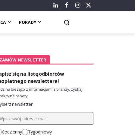
ACA
PORADY
ZAMÓW NEWSLETTER
apisz się na listę odbiorców
ezpłatnego newslettera!
dź na bieżąco z informacjami z branży, zyskaj
rakcyjne rabaty.
bierz newsletter:
Codzienny
Tygodniowy