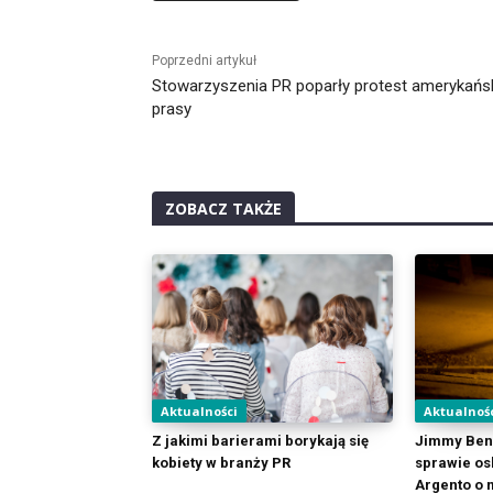
Alternative:
Poprzedni artykuł
Stowarzyszenia PR poparły protest amerykańsk
prasy
ZOBACZ TAKŻE
Aktualności
Aktualnoś
Z jakimi barierami borykają się
Jimmy Benn
kobiety w branży PR
sprawie os
Argento o 