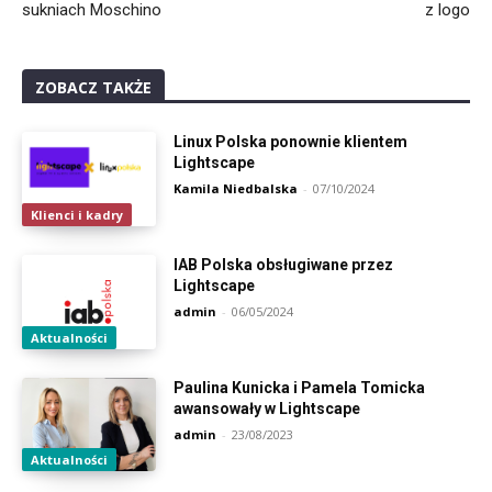
sukniach Moschino
z logo
ZOBACZ TAKŻE
Linux Polska ponownie klientem
Lightscape
Kamila Niedbalska
-
07/10/2024
Klienci i kadry
IAB Polska obsługiwane przez
Lightscape
admin
-
06/05/2024
Aktualności
Paulina Kunicka i Pamela Tomicka
awansowały w Lightscape
admin
-
23/08/2023
Aktualności