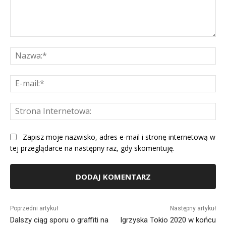
Komentarz:
Na
E-
mai
St
Int
Zapisz moje nazwisko, adres e-mail i stronę internetową w
tej przeglądarce na następny raz, gdy skomentuję.
Alternative:
Poprzedni artykuł
Następny artykuł
Dalszy ciąg sporu o graffiti na
Igrzyska Tokio 2020 w końcu