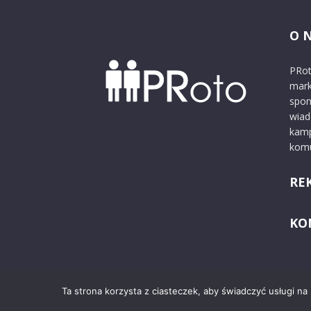
O 
PRot
mark
spon
wiad
kamp
komu
RE
KO
Ta strona korzysta z ciasteczek, aby świadczyć usługi na
© 2024 PRoto.pl