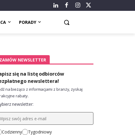
ACA
PORADY
ZAMÓW NEWSLETTER
apisz się na listę odbiorców
ezpłatnego newslettera!
dź na bieżąco z informacjami z branży, zyskaj
rakcyjne rabaty.
bierz newsletter:
Codzienny
Tygodniowy