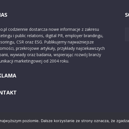
NAS
S
o.pl codziennie dostarcza nowe informacje z zakresu
etingu i public relations, digital PR, employer brandingu,
soringu, CSR oraz ESG. Publikujemy najważniejsze
omości, przekrojowe artykuły, przykłady najciekawszych
anii, wywiady oraz badania, wspierając rozwój branży
nikacji marketingowej od 2004 roku.
KLAMA
NTAKT
 najwyższym poziomie. Dalsze korzystanie ze strony oznacza, że zgadzas
Kontakt
O nas
Reklama
Zast