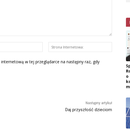
E-
Strona
mail:*
Interneto
 internetową w tej przeglądarce na następny raz, gdy
Sp
R
o
k
m
Następny artykuł
Daj przyszłość dzieciom