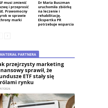
GF musi zmienić
Dr Maria Buszman
azwę i przeprosić
uruchomiła zbiórkę
GE. Prawomocny
na leczenie i
yrok w sprawie
rehabilitację.
chrony marki
Ekspertka PR
potrzebuje wsparcia
MATERIAŁ PARTNERA
ak przejrzysty marketing
inansowy sprawił, że
undusze ETF stały się
rólami rynku
/07/2026