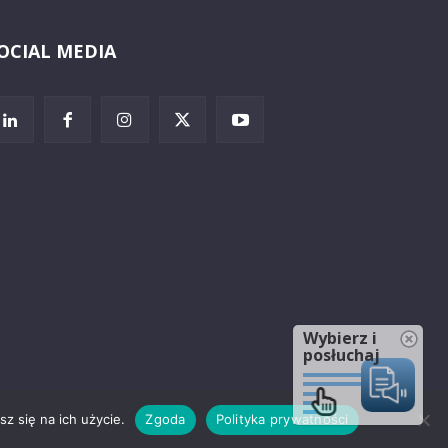
OCIAL MEDIA
Wybierz i
posłuchaj
z się na ich użycie.
Zgoda
Polityka prywatności
rzeżenia prawne