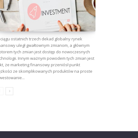
ciągu ostatnich trzech dekad globalny rynek
nansowy uległ gwałtownym zmianom, a głównym
torem tych zmian jest dostęp do nowoczesnych
chnologii. Innym ważnym powodem tych zmian jest
kt, że marketing finansowy przeniósł punkt
ężkości ze skomplikowanych produktów na proste
westowanie...