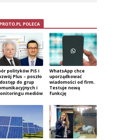
PROTO.PL POLECA
wa:
ór polityków PiS i
WhatsApp chce
ozwój Plus – poszło
uporządkować
 dostęp do grup
wiadomości od firm.
omunikacyjnych i
Testuje nową
onitoringu mediów
funkcję