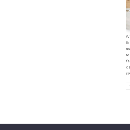
W 
fi
mo
te
fa
ci
in