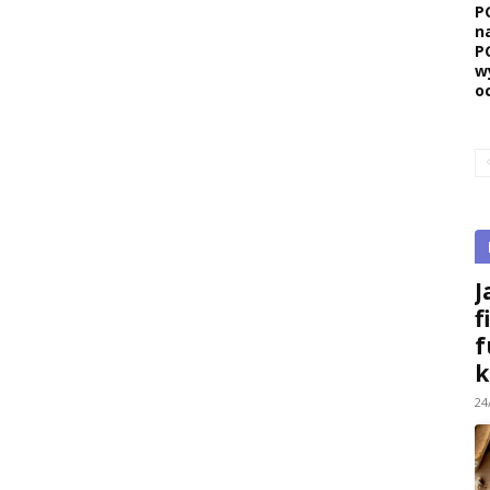
P
n
P
w
o
J
f
f
k
24