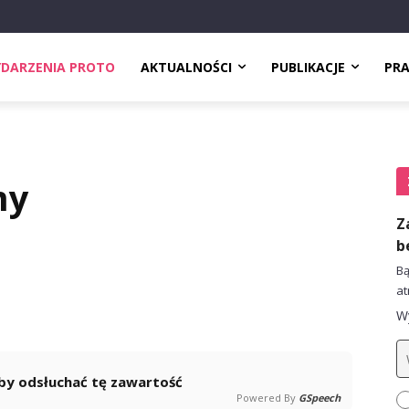
DARZENIA PROTO
AKTUALNOŚCI
PUBLIKACJE
PR
my
Z
b
Bą
at
Wy
 aby odsłuchać tę zawartość
Powered By
GSpeech