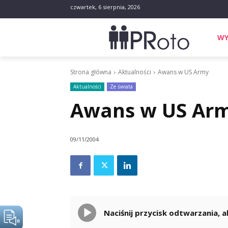
czwartek, 6 sierpnia, 2026
WY
Strona główna
Aktualności
Awans w US Army
Aktualności
Ze świata
Awans w US Ar
09/11/2004
Naciśnij przycisk odtwarzania,