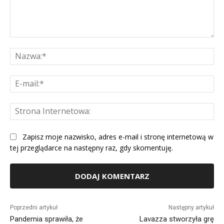
Komentarz:
Na
E-
mai
St
Int
Zapisz moje nazwisko, adres e-mail i stronę internetową w
tej przeglądarce na następny raz, gdy skomentuję.
Alternative:
Poprzedni artykuł
Następny artykuł
Pandemia sprawiła, że
Lavazza stworzyła grę