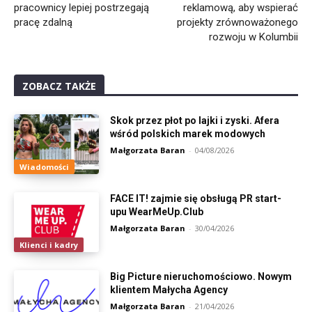
pracownicy lepiej postrzegają
reklamową, aby wspierać
pracę zdalną
projekty zrównoważonego
rozwoju w Kolumbii
ZOBACZ TAKŻE
Skok przez płot po lajki i zyski. Afera
wśród polskich marek modowych
Małgorzata Baran
-
04/08/2026
Wiadomości
FACE IT! zajmie się obsługą PR start-
upu WearMeUp.Club
Małgorzata Baran
-
30/04/2026
Klienci i kadry
Big Picture nieruchomościowo. Nowym
klientem Małycha Agency
Małgorzata Baran
-
21/04/2026