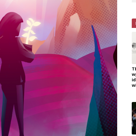
T
w
i
w