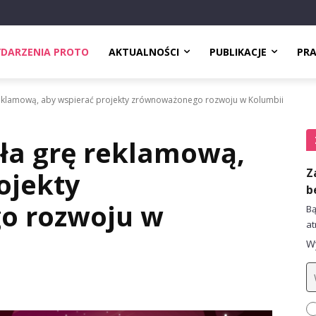
DARZENIA PROTO
AKTUALNOŚCI
PUBLIKACJE
PR
reklamową, aby wspierać projekty zrównoważonego rozwoju w Kolumbii
ła grę reklamową,
Z
ojekty
b
o rozwoju w
Bą
at
Wy