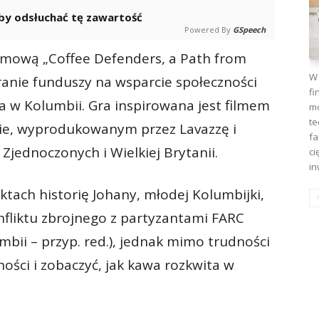
 aby odsłuchać tę zawartość
Powered By
GSpeech
amową „Coffee Defenders, a Path from
W 
branie funduszy na wsparcie społeczności
fi
a w Kolumbii. Gra inspirowana jest filmem
mo
te
ie, wyprodukowanym przez Lavazzę i
fa
jednoczonych i Wielkiej Brytanii.
ci
in
ach historię Johany, młodej Kolumbijki,
nfliktu zbrojnego z partyzantami FARC
mbii – przyp. red.), jednak mimo trudności
ności i zobaczyć, jak kawa rozkwita w