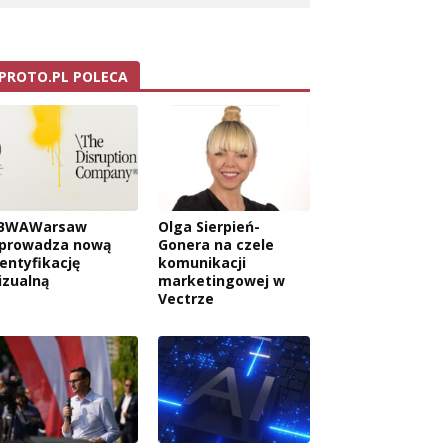
PROTO.PL POLECA
BWAWarsaw
Olga Sierpień-
prowadza nową
Gonera na czele
dentyfikację
komunikacji
izualną
marketingowej w
Vectrze