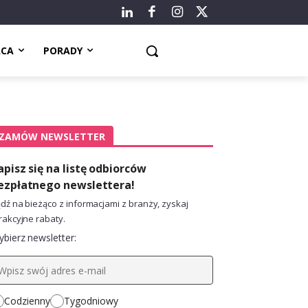
ACA
PORADY
ZAMÓW NEWSLETTER
apisz się na listę odbiorców
ezpłatnego newslettera!
dź na bieżąco z informacjami z branży, zyskaj
rakcyjne rabaty.
bierz newsletter:
Codzienny
Tygodniowy