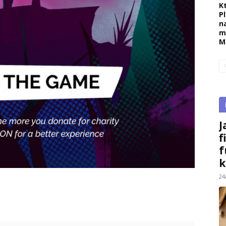
K
P
n
m
M
J
f
f
k
24