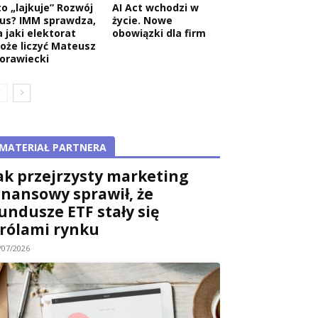
to „lajkuje” Rozwój
AI Act wchodzi w
lus? IMM sprawdza,
życie. Nowe
a jaki elektorat
obowiązki dla firm
oże liczyć Mateusz
orawiecki
MATERIAŁ PARTNERA
ak przejrzysty marketing
inansowy sprawił, że
undusze ETF stały się
rólami rynku
/07/2026