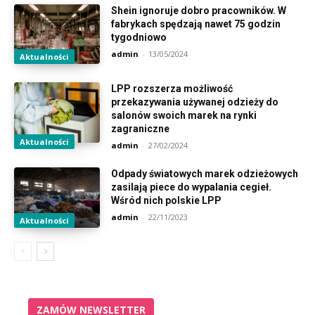
Shein ignoruje dobro pracowników. W
fabrykach spędzają nawet 75 godzin
tygodniowo
admin
-
13/05/2024
Aktualności
LPP rozszerza możliwość
przekazywania używanej odzieży do
salonów swoich marek na rynki
zagraniczne
Aktualności
admin
-
27/02/2024
Odpady światowych marek odzieżowych
zasilają piece do wypalania cegieł.
Wśród nich polskie LPP
admin
-
22/11/2023
Aktualności
ZAMÓW NEWSLETTER