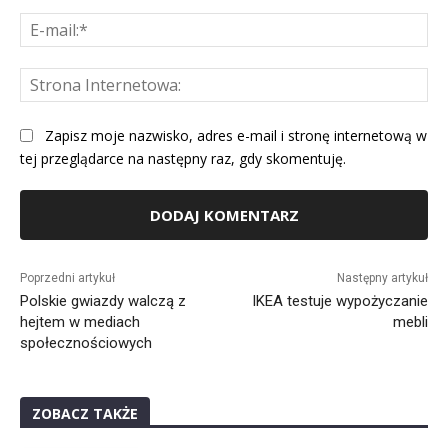
E-
mai
St
Int
Zapisz moje nazwisko, adres e-mail i stronę internetową w
tej przeglądarce na następny raz, gdy skomentuję.
Alternative:
Poprzedni artykuł
Następny artykuł
Polskie gwiazdy walczą z
IKEA testuje wypożyczanie
hejtem w mediach
mebli
społecznościowych
ZOBACZ TAKŻE