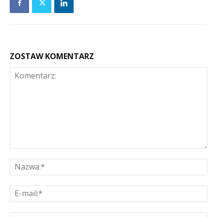
ZOSTAW KOMENTARZ
Komentarz:
Na
E-
mai
St