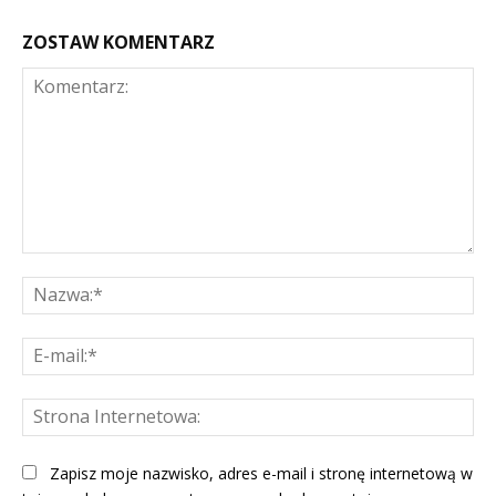
ZOSTAW KOMENTARZ
Komentarz:
Na
E-
mai
St
Int
Zapisz moje nazwisko, adres e-mail i stronę internetową w