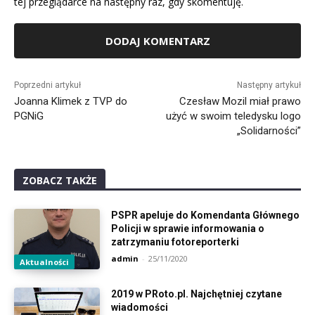
tej przeglądarce na następny raz, gdy skomentuję.
Alternative:
Poprzedni artykuł
Następny artykuł
Joanna Klimek z TVP do
Czesław Mozil miał prawo
PGNiG
użyć w swoim teledysku logo
„Solidarności”
ZOBACZ TAKŻE
PSPR apeluje do Komendanta Głównego
Policji w sprawie informowania o
zatrzymaniu fotoreporterki
admin
-
25/11/2020
Aktualności
2019 w PRoto.pl. Najchętniej czytane
wiadomości