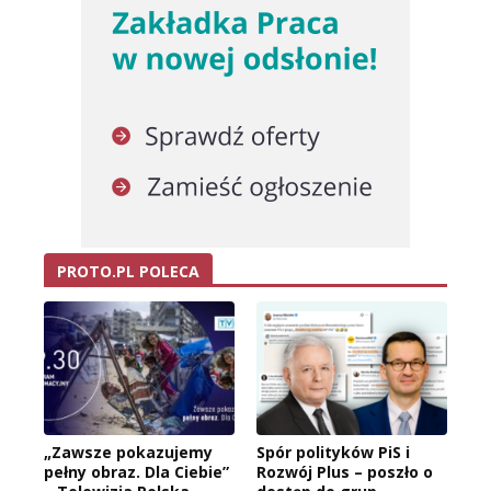
PROTO.PL POLECA
„Zawsze pokazujemy
Spór polityków PiS i
pełny obraz. Dla Ciebie”
Rozwój Plus – poszło o