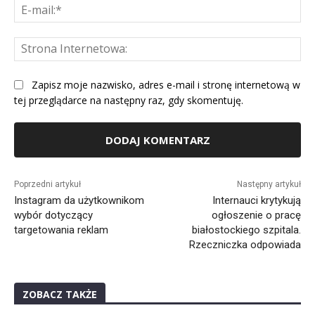
E-
mai
St
Int
Zapisz moje nazwisko, adres e-mail i stronę internetową w
tej przeglądarce na następny raz, gdy skomentuję.
Alternative:
Poprzedni artykuł
Następny artykuł
Instagram da użytkownikom
Internauci krytykują
wybór dotyczący
ogłoszenie o pracę
targetowania reklam
białostockiego szpitala.
Rzeczniczka odpowiada
ZOBACZ TAKŻE