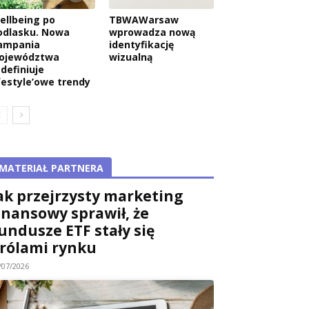
ellbeing po
TBWAWarsaw
odlasku. Nowa
wprowadza nową
ampania
identyfikację
ojewództwa
wizualną
edefiniuje
ifestyle’owe trendy
MATERIAŁ PARTNERA
ak przejrzysty marketing
inansowy sprawił, że
undusze ETF stały się
rólami rynku
/07/2026