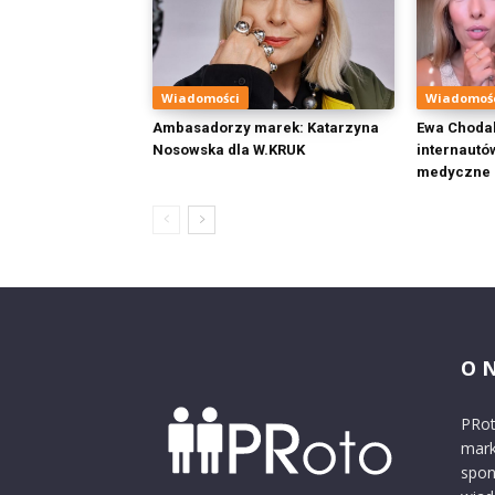
Wiadomości
Wiadomoś
Ambasadorzy marek: Katarzyna
Ewa Choda
Nosowska dla W.KRUK
internautó
medyczne k
O 
PRot
mark
spon