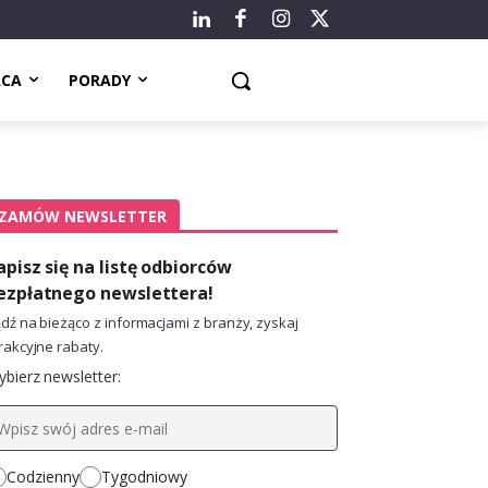
ACA
PORADY
ZAMÓW NEWSLETTER
apisz się na listę odbiorców
ezpłatnego newslettera!
dź na bieżąco z informacjami z branży, zyskaj
rakcyjne rabaty.
bierz newsletter:
Codzienny
Tygodniowy