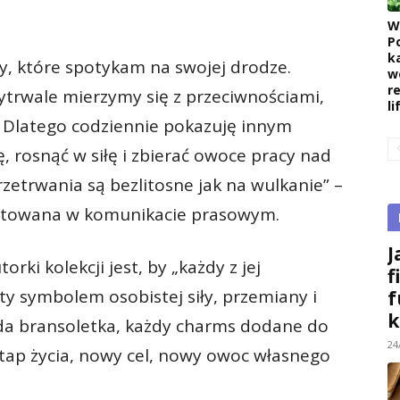
W
P
k
y, które spotykam na swojej drodze.
w
r
ytrwale mierzymy się z przeciwnościami,
l
e. Dlatego codziennie pokazuję innym
 rosnąć w siłę i zbierać owoce pracy nad
etrwania są bezlitosne jak na wulkanie” –
ytowana w komunikacie prasowym.
J
ki kolekcji jest, by „każdy z jej
f
ty symbolem osobistej siły, przemiany i
f
k
da bransoletka, każdy charms dodane do
24
tap życia, nowy cel, nowy owoc własnego