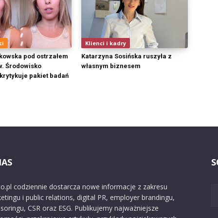
ci
Klienci i kadry
kowska pod ostrzałem
Katarzyna Sosińska ruszyła z
w. Środowisko
własnym biznesem
rytykuje pakiet badań
NAS
S
o.pl codziennie dostarcza nowe informacje z zakresu
etingu i public relations, digital PR, employer brandingu,
soringu, CSR oraz ESG. Publikujemy najważniejsze