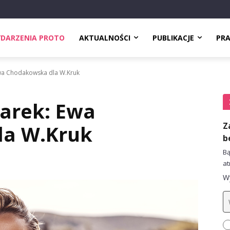
DARZENIA PROTO
AKTUALNOŚCI
PUBLIKACJE
PR
a Chodakowska dla W.Kruk
arek: Ewa
Z
la W.Kruk
b
Bą
at
Wy