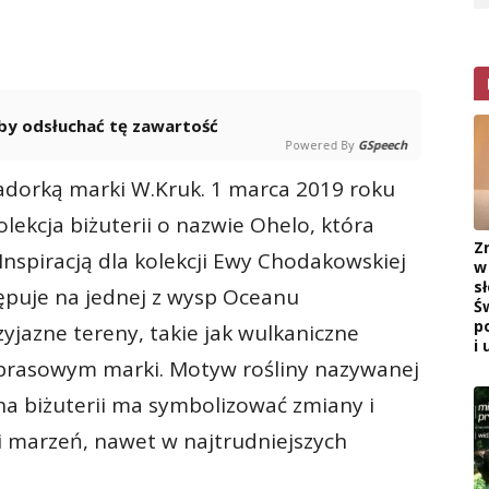
 aby odsłuchać tę zawartość
Powered By
GSpeech
dorką marki W.Kruk. 1 marca 2019 roku
olekcja biżuterii o nazwie Ohelo, która
Z
nspiracją dla kolekcji Ewy Chodakowskiej
w
s
stępuje na jednej z wysp Oceanu
Ś
p
zyjazne tereny, takie jak wulkaniczne
i 
 prasowym marki. Motyw rośliny nazywanej
a biżuterii ma symbolizować zmiany i
i marzeń, nawet w najtrudniejszych