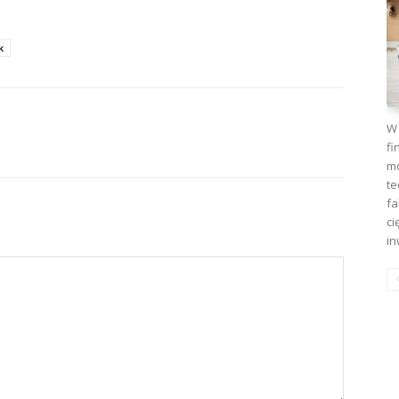
k
W 
fi
mo
te
fa
ci
in