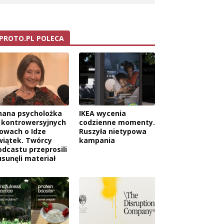
PROTO.PL POLECA
nana psycholożka
IKEA wycenia
 kontrowersyjnych
codzienne momenty.
łowach o Idze
Ruszyła nietypowa
wiątek. Twórcy
kampania
odcastu przeprosili
usunęli materiał