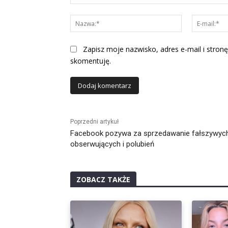
Komentarz:
Nazwa:*
Zapisz moje nazwisko, adres e-mail i stronę
skomentuję.
Alternative:
Poprzedni artykuł
Facebook pozywa za sprzedawanie fałszywyc
obserwujących i polubień
ZOBACZ TAKŻE