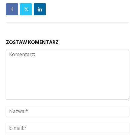
ZOSTAW KOMENTARZ
Komentarz:
Na
E-
mai