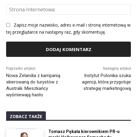
St
Int
Zapisz moje nazwisko, adres e-mail i stronę internetową w
tej przeglądarce na następny raz, gdy skomentuję.
Alternative:
Poprzedni artykuł
Następny artykuł
Nowa Zelandia z kampanią
Instytut Polonika szuka
skierowaną do turystów z
agencji, która przygotuje
Australii. Mieszkańcy
strategię marketingową
wyśmiewają hasło
ZOBACZ TAKŻE
Tomasz Pękała kierownikiem PR-u