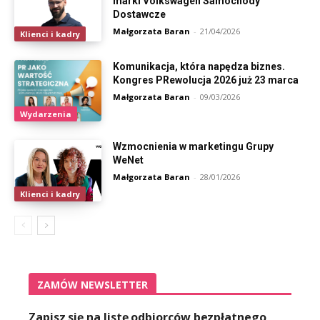
marki Volkswagen Samochody
Dostawcze
Małgorzata Baran
-
21/04/2026
Klienci i kadry
Komunikacja, która napędza biznes.
Kongres PRewolucja 2026 już 23 marca
Małgorzata Baran
-
09/03/2026
Wydarzenia
Wzmocnienia w marketingu Grupy
WeNet
Małgorzata Baran
-
28/01/2026
Klienci i kadry
ZAMÓW NEWSLETTER
Zapisz się na listę odbiorców bezpłatnego