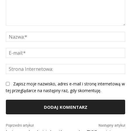
Komentarz:
Na
E-
mai
St
Int
Zapisz moje nazwisko, adres e-mail i stronę internetową w
tej przeglądarce na następny raz, gdy skomentuję.
Alternative:
Poprzedni artykuł
Następny artykuł