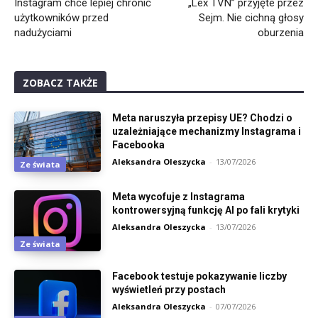
Instagram chce lepiej chronić
„Lex TVN” przyjęte przez
użytkowników przed
Sejm. Nie cichną głosy
nadużyciami
oburzenia
ZOBACZ TAKŻE
Meta naruszyła przepisy UE? Chodzi o
uzależniające mechanizmy Instagrama i
Facebooka
Aleksandra Oleszycka
-
13/07/2026
Ze świata
Meta wycofuje z Instagrama
kontrowersyjną funkcję AI po fali krytyki
Aleksandra Oleszycka
-
13/07/2026
Ze świata
Facebook testuje pokazywanie liczby
wyświetleń przy postach
Aleksandra Oleszycka
-
07/07/2026