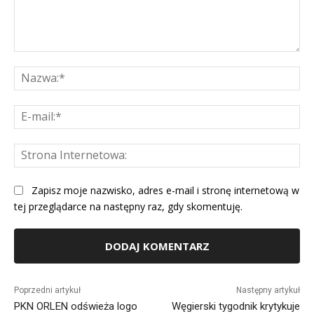
Komentarz:
Na
E-
mai
St
Int
Zapisz moje nazwisko, adres e-mail i stronę internetową w
tej przeglądarce na następny raz, gdy skomentuję.
Alternative:
Poprzedni artykuł
Następny artykuł
PKN ORLEN odświeża logo
Węgierski tygodnik krytykuje