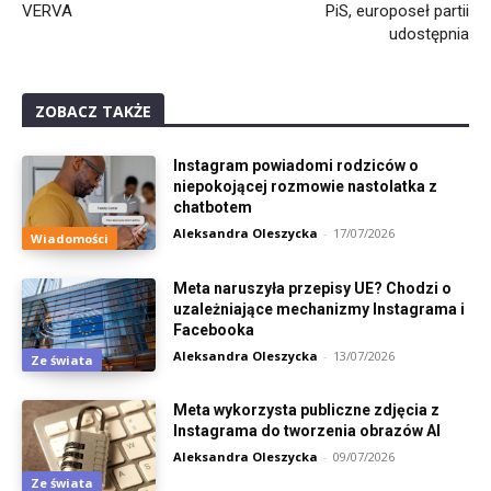
VERVA
PiS, europoseł partii
udostępnia
ZOBACZ TAKŻE
Instagram powiadomi rodziców o
niepokojącej rozmowie nastolatka z
chatbotem
Aleksandra Oleszycka
-
17/07/2026
Wiadomości
Meta naruszyła przepisy UE? Chodzi o
uzależniające mechanizmy Instagrama i
Facebooka
Aleksandra Oleszycka
-
13/07/2026
Ze świata
Meta wykorzysta publiczne zdjęcia z
Instagrama do tworzenia obrazów AI
Aleksandra Oleszycka
-
09/07/2026
Ze świata