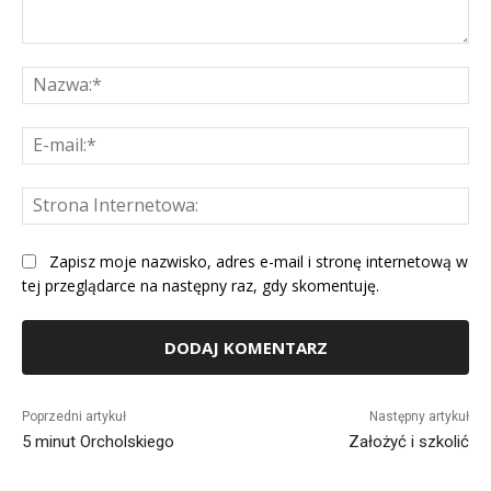
Komentarz:
Na
E-
mai
St
Int
Zapisz moje nazwisko, adres e-mail i stronę internetową w
tej przeglądarce na następny raz, gdy skomentuję.
Alternative:
Poprzedni artykuł
Następny artykuł
5 minut Orcholskiego
Założyć i szkolić