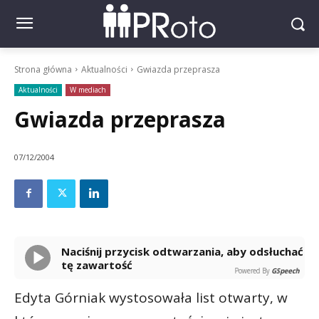
Strona główna
Aktualności
Gwiazda przeprasza
Aktualności
W mediach
Gwiazda przeprasza
07/12/2004
Naciśnij przycisk odtwarzania, aby odsłuchać
tę zawartość
Powered By
GSpeech
Edyta Górniak wystosowała list otwarty, w