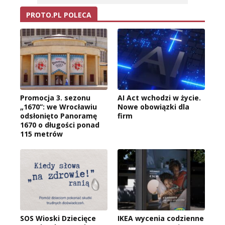
PROTO.PL POLECA
Promocja 3. sezonu
AI Act wchodzi w życie.
„1670”: we Wrocławiu
Nowe obowiązki dla
odsłonięto Panoramę
firm
1670 o długości ponad
115 metrów
SOS Wioski Dziecięce
IKEA wycenia codzienne