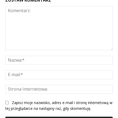
Komentarz:
Na
E-
mai
St
Int
Zapisz moje nazwisko, adres e-mail i stronę internetową w
tej przeglądarce na następny raz, gdy skomentuję.