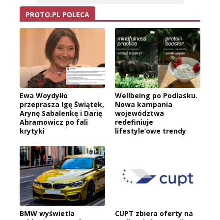
PROTO.PL POLECA
Ewa Woydyłło
Wellbeing po Podlasku.
przeprasza Igę Świątek,
Nowa kampania
Arynę Sabalenkę i Darię
województwa
Abramowicz po fali
redefiniuje
krytyki
lifestyle’owe trendy
BMW wyświetla
CUPT zbiera oferty na