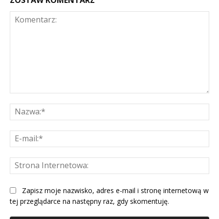
Komentarz:
Na
E-
mai
St
Int
Zapisz moje nazwisko, adres e-mail i stronę internetową w
tej przeglądarce na następny raz, gdy skomentuję.