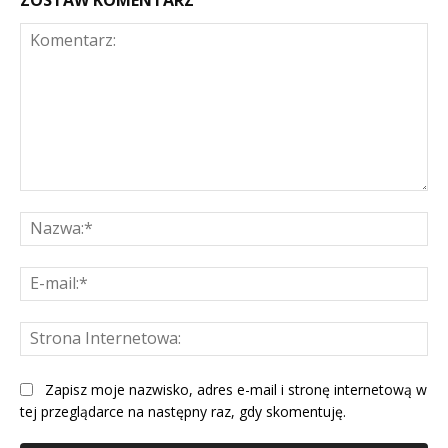
Komentarz:
Na
E-
mai
St
Int
Zapisz moje nazwisko, adres e-mail i stronę internetową w
tej przeglądarce na następny raz, gdy skomentuję.