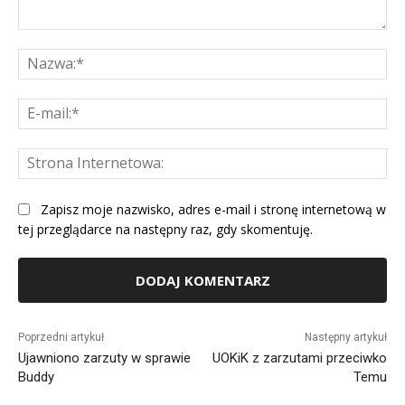
Komentarz:
Na
E-
mai
St
Int
Zapisz moje nazwisko, adres e-mail i stronę internetową w
tej przeglądarce na następny raz, gdy skomentuję.
Alternative:
Poprzedni artykuł
Następny artykuł
Ujawniono zarzuty w sprawie
UOKiK z zarzutami przeciwko
Buddy
Temu