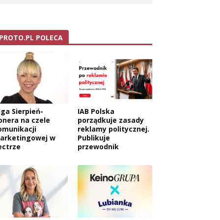
PROTO.PL POLECA
lga Sierpień-
IAB Polska
onera na czele
porządkuje zasady
omunikacji
reklamy politycznej.
arketingowej w
Publikuje
ectrze
przewodnik