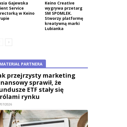
asia Gajewska
Keino Creative
ient Service
wygrywa przetarg
irectorką w Keino
SM SPOMLEK.
rupie
Stworzy platformę
kreatywną marki
Lubianka
MATERIAŁ PARTNERA
ak przejrzysty marketing
inansowy sprawił, że
undusze ETF stały się
rólami rynku
/07/2026