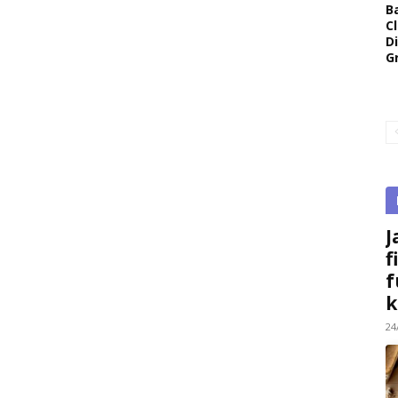
B
Cl
D
G
J
f
f
k
24