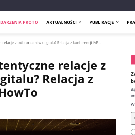
DARZENIA PROTO
AKTUALNOŚCI
PUBLIKACJE
PR
relacje z odbiorcami w digitalu? Relacja z konferencji IAB...
entyczne relacje z
Z
italu? Relacja z
b
B HowTo
Bą
at
Wy