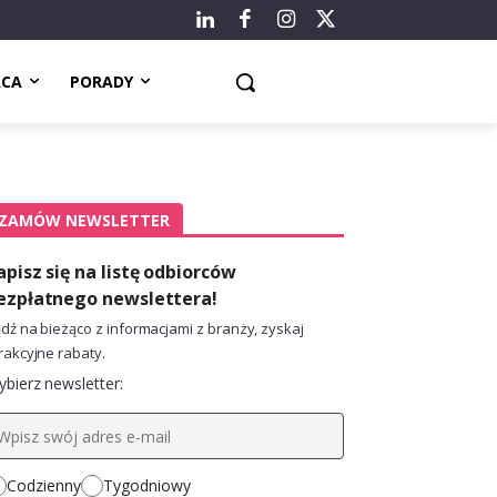
ACA
PORADY
ZAMÓW NEWSLETTER
apisz się na listę odbiorców
ezpłatnego newslettera!
dź na bieżąco z informacjami z branży, zyskaj
rakcyjne rabaty.
bierz newsletter:
Codzienny
Tygodniowy