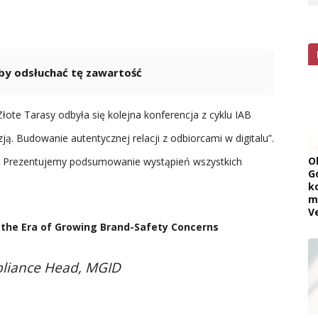
 aby odsłuchać tę zawartość
Powered By
GSpeech
ote Tarasy odbyła się kolejna konferencja z cyklu IAB
ą. Budowanie autentycznej relacji z odbiorcami w digitalu”.
O
. Prezentujemy podsumowanie wystąpień wszystkich
G
k
m
V
in the Era of Growing Brand-Safety Concerns
pliance Head, MGID