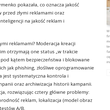
menko pokazała, co oznacza jakość
w przed złymi reklamami oraz
teligencji na jakość reklam i
W 
fi
mo
łymi reklamami? Moderacja kreacji
te
im otrzymają one status „w trakcie
fa
ci
e pod kątem bezpieczeństwa i blokowane
in
ich jak phishing, złośliwe oprogramowanie
 jest systematyczna kontrola i
nii oraz archiwizacja historii kampanii.
ja, rozwiązując cztery główne problemy:
orodność reklam, lokalizacja (model obraz
 testów A/B.