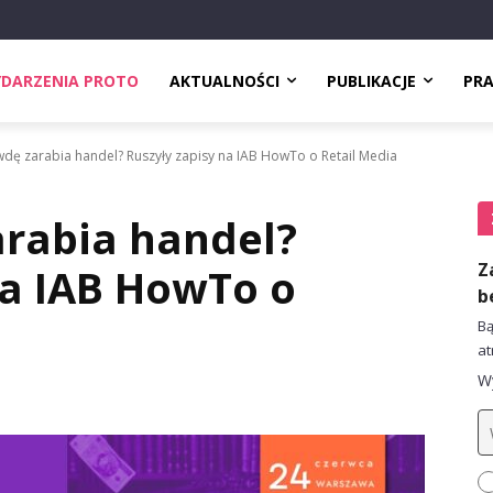
DARZENIA PROTO
AKTUALNOŚCI
PUBLIKACJE
PR
wdę zarabia handel? Ruszyły zapisy na IAB HowTo o Retail Media
arabia handel?
Z
na IAB HowTo o
b
Bą
at
Wy