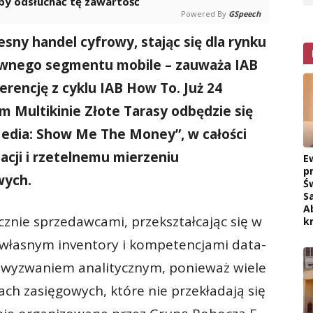
 aby odsłuchać tę zawartość
Powered By
GSpeech
esny handel cyfrowy, stając się dla rynku
dawnego segmentu mobile – zauważa IAB
erencję z cyklu IAB How To. Już 24
 Multikinie Złote Tarasy odbędzie się
edia: Show Me The Money”, w całości
cji i rzetelnemu mierzeniu
E
p
wych.
Ś
S
A
cznie sprzedawcami, przekształcając się w
k
własnym inventory i kompetencjami data-
 z wyzwaniem analitycznym, ponieważ wiele
ach zasięgowych, które nie przekładają się