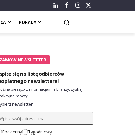
ACA
PORADY
ZAMÓW NEWSLETTER
apisz się na listę odbiorców
ezpłatnego newslettera!
dź na bieżąco z informacjami z branży, zyskaj
rakcyjne rabaty.
bierz newsletter:
Codzienny
Tygodniowy