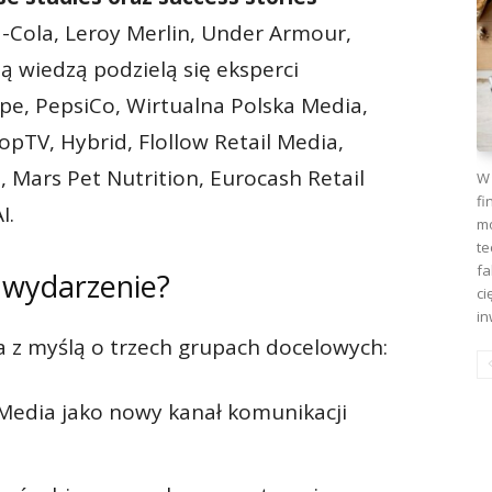
ca-Cola, Leroy Merlin, Under Armour,
ą wiedzą podzielą się eksperci
upe, PepsiCo, Wirtualna Polska Media,
pTV, Hybrid, Flollow Retail Media,
Mars Pet Nutrition, Eurocash Retail
W 
fi
I.
mo
te
fa
 wydarzenie?
ci
in
 z myślą o trzech grupach docelowych:
 Media jako nowy kanał komunikacji