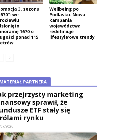
romocja 3. sezonu
Wellbeing po
1670”: we
Podlasku. Nowa
rocławiu
kampania
dsłonięto
województwa
anoramę 1670 o
redefiniuje
ługości ponad 115
lifestyle’owe trendy
etrów
MATERIAŁ PARTNERA
ak przejrzysty marketing
inansowy sprawił, że
undusze ETF stały się
rólami rynku
/07/2026