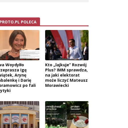
PROTO.PL POLECA
wa Woydyłło
Kto „lajkuje” Rozwój
rzeprasza Igę
Plus? IMM sprawdza,
wiątek, Arynę
na jaki elektorat
abalenkę i Darię
może liczyć Mateusz
bramowicz po fali
Morawiecki
rytyki