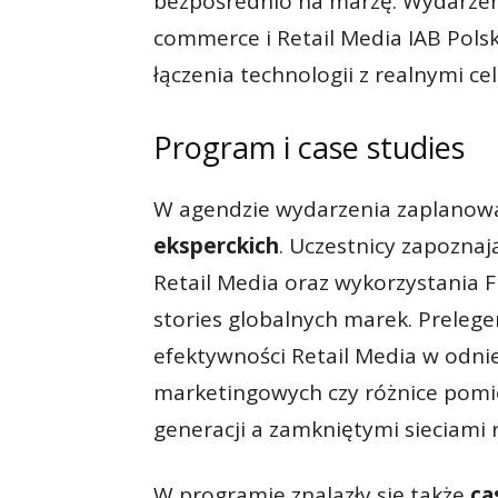
bezpośrednio na marżę. Wydarzen
commerce i Retail Media IAB Pols
łączenia technologii z realnymi c
Program i case studies
W agendzie wydarzenia zaplano
eksperckich
. Uczestnicy zapoznaj
Retail Media oraz wykorzystania Fi
stories globalnych marek. Prelege
efektywności Retail Media w odni
marketingowych czy różnice pomię
generacji a zamkniętymi sieciami
W programie znalazły się także
cas