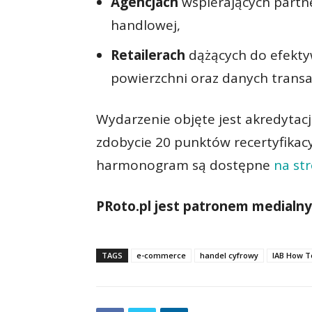
Agencjach
wspierających partn
handlowej,
Retailerach
dążących do efekty
powierzchni oraz danych transa
Wydarzenie objęte jest akredytac
zdobycie 20 punktów recertyfikacy
harmonogram są dostępne
na st
PRoto.pl jest patronem medialny
TAGS
e-commerce
handel cyfrowy
IAB How T