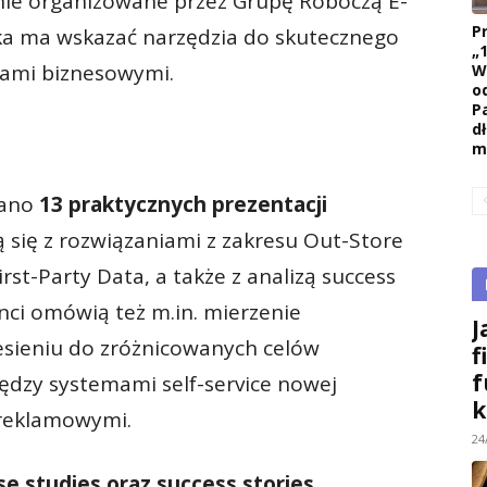
ie organizowane przez Grupę Roboczą E-
P
ka ma wskazać narzędzia do skutecznego
„
elami biznesowymi.
W
o
P
d
m
wano
13 praktycznych prezentacji
ą się z rozwiązaniami z zakresu Out-Store
rst-Party Data, a także z analizą success
nci omówią też m.in. mierzenie
J
esieniu do zróżnicowanych celów
f
f
dzy systemami self-service nowej
k
 reklamowymi.
24
e studies oraz success stories