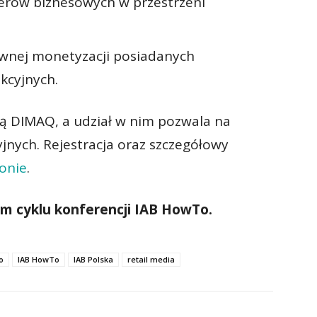
erów biznesowych w przestrzeni
wnej monetyzacji posiadanych
kcyjnych.
ją DIMAQ, a udział w nim pozwala na
jnych. Rejestracja oraz szczegółowy
ronie
.
m cyklu konferencji IAB HowTo.
o
IAB HowTo
IAB Polska
retail media