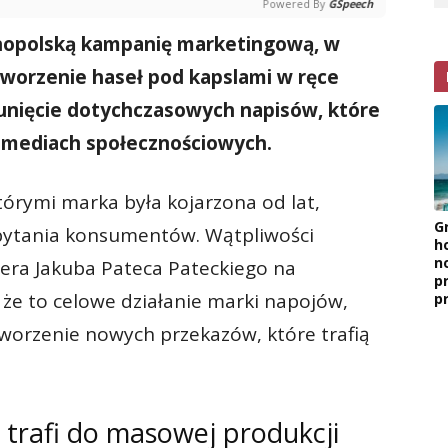
Powered By
GSpeech
nopolską kampanię marketingową, w
worzenie haseł pod kapslami w ręce
unięcie dotychczasowych napisów, które
 mediach społecznościowych.
którymi marka była kojarzona od lat,
G
 pytania konsumentów. Wątpliwości
h
n
cera Jakuba Pateca Pateckiego na
p
, że to celowe działanie marki napojów,
p
worzenie nowych przekazów, które trafią
trafi do masowej produkcji