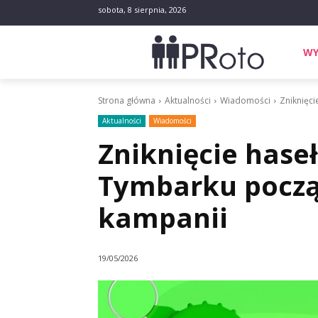
sobota, 8 sierpnia, 2026
WY
Strona główna
Aktualności
Wiadomości
Zniknięc
Aktualności
Wiadomości
Zniknięcie haseł
Tymbarku pocz
kampanii
19/05/2026