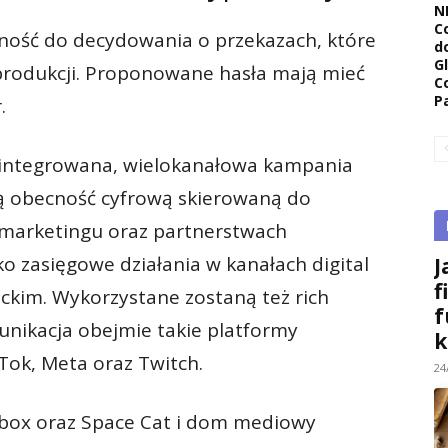
N
C
ność do decydowania o przekazach, które
d
G
rodukcji. Proponowane hasła mają mieć
C
P
.
 zintegrowana, wielokanałowa kampania
ną obecność cyfrową skierowaną do
r marketingu oraz partnerstwach
o zasięgowe działania w kanałach digital
J
f
im. Wykorzystane zostaną też rich
f
unikacja obejmie takie platformy
k
Tok, Meta oraz Twitch.
24
nbox oraz Space Cat i dom mediowy