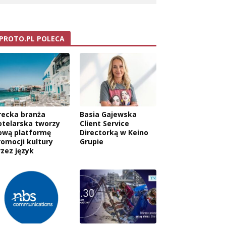
PROTO.PL POLECA
recka branża
Basia Gajewska
otelarska tworzy
Client Service
ową platformę
Directorką w Keino
romocji kultury
Grupie
rzez język