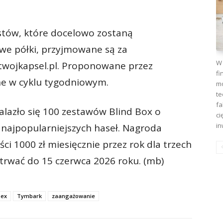
stów, które docelowo zostaną
we półki, przyjmowane są za
W 
twojkapsel.pl. Proponowane przez
fi
e w cyklu tygodniowym.
mo
te
fa
lazło się 100 zestawów Blind Box o
ci
in
 najpopularniejszych haseł. Nagroda
i 1000 zł miesięcznie przez rok dla trzech
trwać do 15 czerwca 2026 roku. (mb)
ex
Tymbark
zaangażowanie