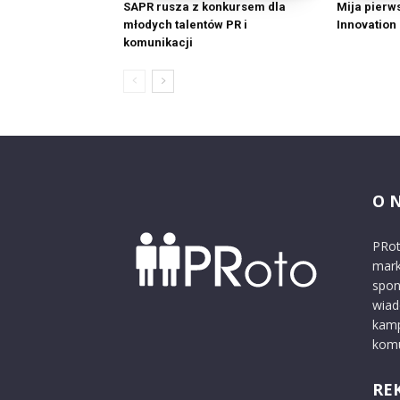
SAPR rusza z konkursem dla
Mija pierw
młodych talentów PR i
Innovation
komunikacji
O 
PRot
mark
spon
wiad
kamp
komu
RE