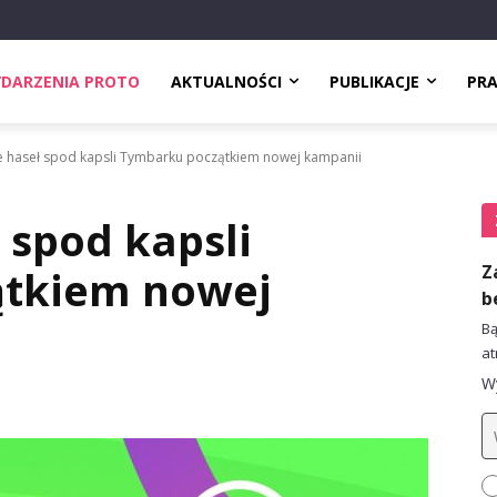
DARZENIA PROTO
AKTUALNOŚCI
PUBLIKACJE
PR
ie haseł spod kapsli Tymbarku początkiem nowej kampanii
 spod kapsli
Z
ątkiem nowej
b
Bą
at
Wy