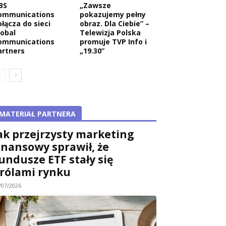
BS
„Zawsze
ommunications
pokazujemy pełny
ołącza do sieci
obraz. Dla Ciebie” –
lobal
Telewizja Polska
ommunications
promuje TVP Info i
artners
„19.30”
MATERIAŁ PARTNERA
ak przejrzysty marketing
inansowy sprawił, że
undusze ETF stały się
rólami rynku
/07/2026