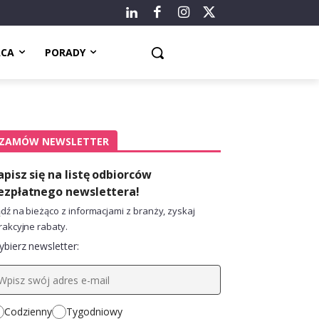
ACA
PORADY
ZAMÓW NEWSLETTER
apisz się na listę odbiorców
ezpłatnego newslettera!
dź na bieżąco z informacjami z branży, zyskaj
rakcyjne rabaty.
bierz newsletter:
Codzienny
Tygodniowy