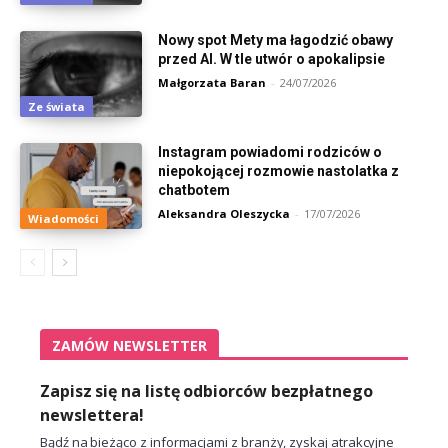
Nowy spot Mety ma łagodzić obawy
przed AI. W tle utwór o apokalipsie
Małgorzata Baran
-
24/07/2026
Ze świata
Instagram powiadomi rodziców o
niepokojącej rozmowie nastolatka z
chatbotem
Aleksandra Oleszycka
-
17/07/2026
Wiadomości
ZAMÓW NEWSLETTER
Zapisz się na listę odbiorców bezpłatnego
newslettera!
Bądź na bieżąco z informacjami z branży, zyskaj atrakcyjne