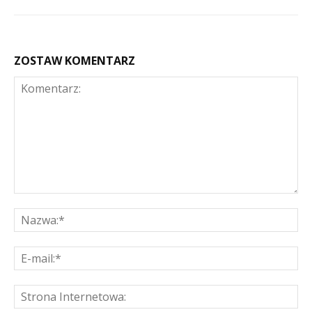
ZOSTAW KOMENTARZ
Komentarz:
Na
E-
mai
St
Int