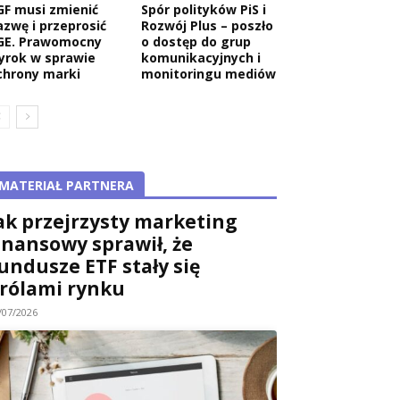
GF musi zmienić
Spór polityków PiS i
azwę i przeprosić
Rozwój Plus – poszło
GE. Prawomocny
o dostęp do grup
yrok w sprawie
komunikacyjnych i
chrony marki
monitoringu mediów
MATERIAŁ PARTNERA
ak przejrzysty marketing
inansowy sprawił, że
undusze ETF stały się
rólami rynku
/07/2026