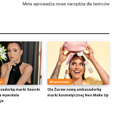
Meta wprowadza nowe narzędzia dla twórców
ci
Wiadomości
adorką marki Savicki.
Ola Żuraw nową ambasadorką
a wywołała
marki kosmetycznej Neo Make Up
je