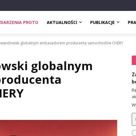
DARZENIA PROTO
AKTUALNOŚCI
PUBLIKACJE
PR
Lewandowski globalnym ambasadorem producenta samochodów CHERY
wski globalnym
Z
roducenta
b
HERY
Bą
at
Wy