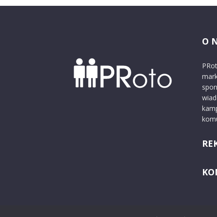
O 
PRot
mark
spon
wiad
kamp
komu
RE
KO