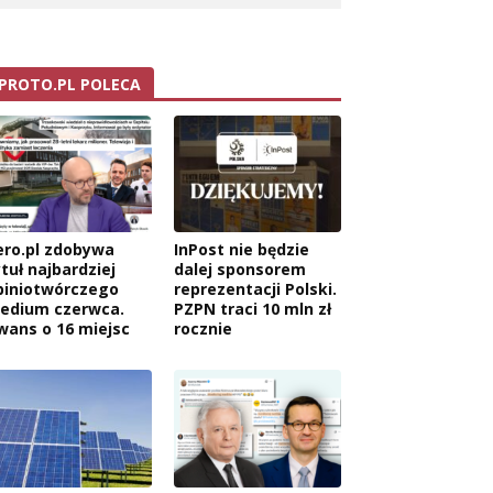
PROTO.PL POLECA
ero.pl zdobywa
InPost nie będzie
tuł najbardziej
dalej sponsorem
piniotwórczego
reprezentacji Polski.
edium czerwca.
PZPN traci 10 mln zł
wans o 16 miejsc
rocznie