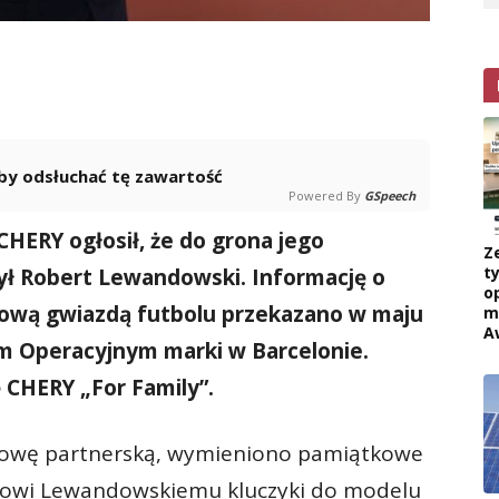
 aby odsłuchać tę zawartość
Powered By
GSpeech
HERY ogłosił, że do grona jego
Z
ty
ł Robert Lewandowski. Informację o
o
tową gwiazdą futbolu przekazano w maju
m
A
m Operacyjnym marki w Barcelonie.
ę CHERY „For Family”.
owę partnerską, wymieniono pamiątkowe
towi Lewandowskiemu kluczyki do modelu