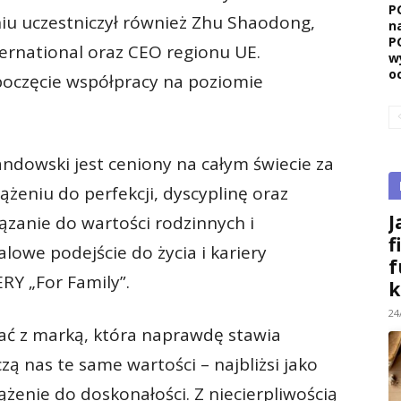
P
u uczestniczył również Zhu Shaodong,
n
P
ternational oraz CEO regionu UE.
w
o
zpoczęcie współpracy na poziomie
dowski jest ceniony na całym świecie za
żeniu do perfekcji, dyscyplinę oraz
J
ązanie do wartości rodzinnych i
f
lowe podejście do życia i kariery
f
RY „For Family”.
k
24
ać z marką, która naprawdę stawia
ą nas te same wartości – najbliżsi jako
dążenie do doskonałości. Z niecierpliwością