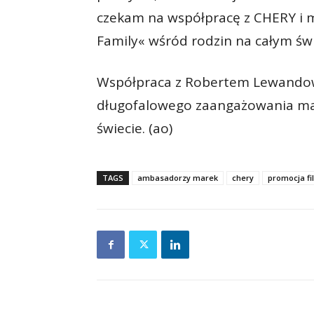
czekam na współpracę z CHERY i m
Family« wśród rodzin na całym św
Współpraca z Robertem Lewandow
długofalowego zaangażowania mark
świecie. (ao)
TAGS
ambasadorzy marek
chery
promocja fil