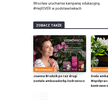
Wrocław uruchamia kampanię edukacyjną
#HejtOVER w podstawówkach
ZOBACZ TAKŻE
Wiadomości
Wiadomoś
Joanna Brodzik po raz drugi
Doda ambas
została ambasadorką Uzdrovisco
Współprac
kontrowers