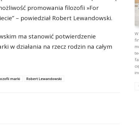
ożliwość promowania filozofii »For
iecie” – powiedział Robert Lewandowski.
W 
skim ma stanowić potwierdzenie
fi
i w działania na rzecz rodzin na całym
mo
te
fa
ci
in
ozofii marki
Robert Lewandowski