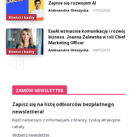
Zajmie się rozwojem AI
Aleksandra Oleszycka
-
07/05/2026
Klienci i kadry
ExeAI wzmacnia komunikację i rozwój
biznesu. Joanna Zalewska w roli Chief
Marketing Officer
Aleksandra Oleszycka
-
04/05/2026
Klienci i kadry
ZAMÓW NEWSLETTER
Zapisz się na listę odbiorców bezpłatnego
newslettera!
Bądź na bieżąco z informacjami z branży, zyskaj atrakcyjne
rabaty.
Wybierz newsletter: