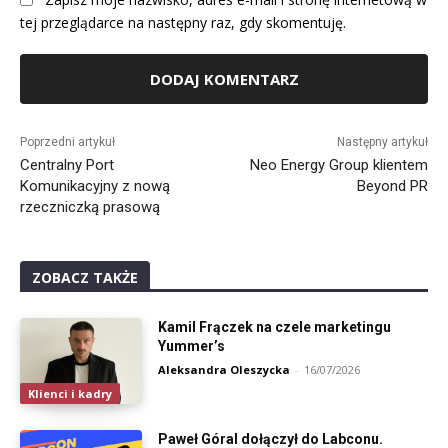
tej przeglądarce na następny raz, gdy skomentuję.
Alternative:
Poprzedni artykuł
Następny artykuł
Centralny Port
Neo Energy Group klientem
Komunikacyjny z nową
Beyond PR
rzeczniczką prasową
ZOBACZ TAKŻE
Kamil Frączek na czele marketingu
Yummer’s
Aleksandra Oleszycka
-
16/07/2026
Klienci i kadry
Paweł Góral dołączył do Labconu.