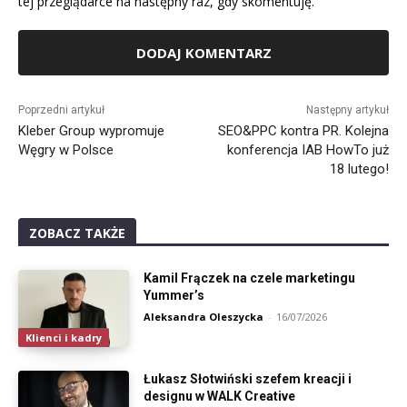
tej przeglądarce na następny raz, gdy skomentuję.
Alternative:
Poprzedni artykuł
Następny artykuł
Kleber Group wypromuje
SEO&PPC kontra PR. Kolejna
Węgry w Polsce
konferencja IAB HowTo już
18 lutego!
ZOBACZ TAKŻE
Kamil Frączek na czele marketingu
Yummer’s
Aleksandra Oleszycka
-
16/07/2026
Klienci i kadry
Łukasz Słotwiński szefem kreacji i
designu w WALK Creative