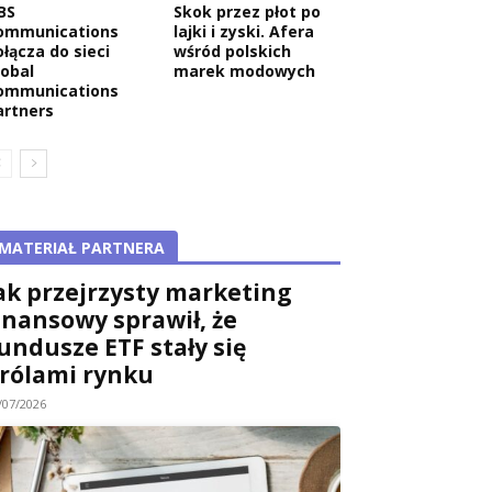
BS
Skok przez płot po
ommunications
lajki i zyski. Afera
ołącza do sieci
wśród polskich
lobal
marek modowych
ommunications
artners
MATERIAŁ PARTNERA
ak przejrzysty marketing
inansowy sprawił, że
undusze ETF stały się
rólami rynku
/07/2026