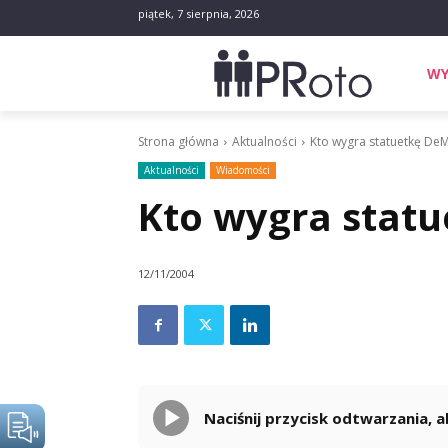
piątek, 7 sierpnia, 2026
WY
Strona główna
Aktualności
Kto wygra statuetkę De
Aktualności
Wiadomości
Kto wygra stat
12/11/2004
Naciśnij przycisk odtwarzania,