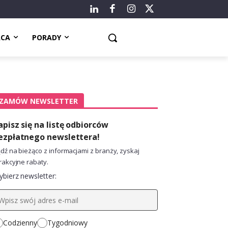
ACA
PORADY
ZAMÓW NEWSLETTER
apisz się na listę odbiorców
ezpłatnego newslettera!
dź na bieżąco z informacjami z branży, zyskaj
rakcyjne rabaty.
bierz newsletter:
Codzienny
Tygodniowy