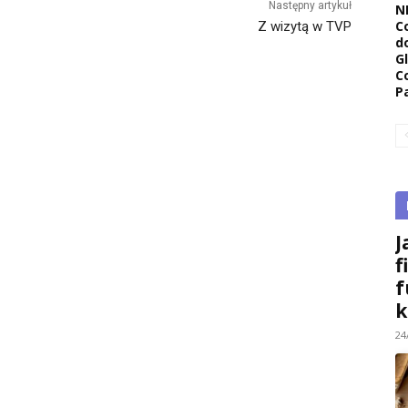
Następny artykuł
N
C
Z wizytą w TVP
d
G
C
P
J
f
f
k
24