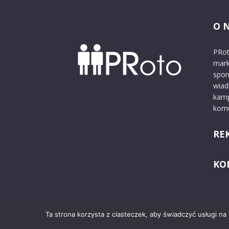
O 
PRot
mark
spon
wiad
kamp
komu
RE
KO
Ta strona korzysta z ciasteczek, aby świadczyć usługi na
© 2024 PRoto.pl