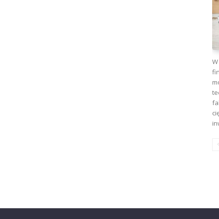
W 
fi
mo
te
fa
ci
in