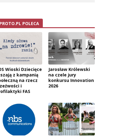
PROTO.PL POLECA
OS Wioski Dziecięce
Jarosław Królewski
uszają z kampanią
na czele jury
połeczną na rzecz
konkursu Innovation
wa:
rzeźwości i
2026
rofilaktyki FAS