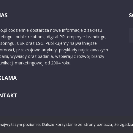
NAS
S
o.pl codziennie dostarcza nowe informacje z zakresu
etingu i public relations, digital PR, employer brandingu,
soringu, CSR oraz ESG. Publikujemy najważniejsze
omości, przekrojowe artykuły, przykłady najciekawszych
anii, wywiady oraz badania, wspierając rozwój branży
nikacji marketingowej od 2004 roku.
KLAMA
NTAKT
 najwyższym poziomie. Dalsze korzystanie ze strony oznacza, że zgadzas
Kontakt
O nas
Reklama
Zast