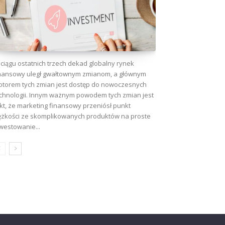
ciągu ostatnich trzech dekad globalny rynek
nansowy uległ gwałtownym zmianom, a głównym
torem tych zmian jest dostęp do nowoczesnych
chnologii. Innym ważnym powodem tych zmian jest
kt, że marketing finansowy przeniósł punkt
ężkości ze skomplikowanych produktów na proste
westowanie...