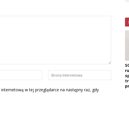
S
r
E-
Strona
s
mail:*
Interneto
t
p
 internetową w tej przeglądarce na następny raz, gdy