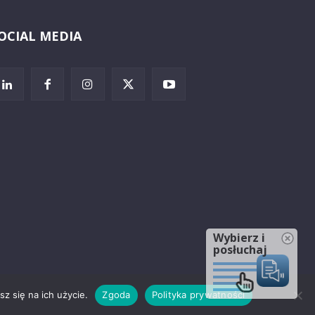
OCIAL MEDIA
Wybierz i
posłuchaj
z się na ich użycie.
Zgoda
Polityka prywatności
rzeżenia prawne