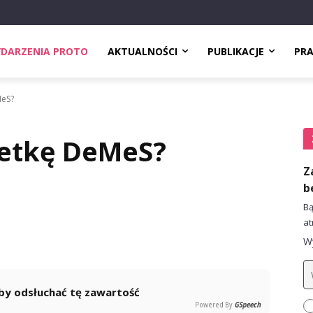
DARZENIA PROTO
AKTUALNOŚCI
PUBLIKACJE
PR
MeS?
uetkę DeMeS?
Z
b
Bą
at
Wy
 aby odsłuchać tę zawartość
Powered By
GSpeech