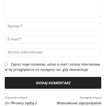
Komentarz:
Na
E-
mai
St
In
Zapisz moje nazwisko, adres e-mail i stronę internetową
w tej przeglądarce na następny raz, gdy skomentuję.
Alternative:
Poprzedni artykuł
Następny artykuł
Co PR-owcy sądzą o
Wizerunkowe zaprzysiężenie