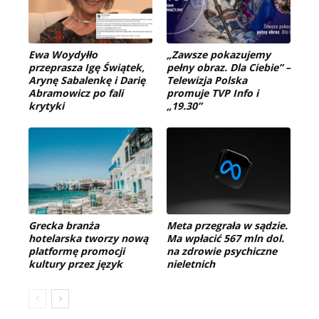
Ewa Woydyłło
„Zawsze pokazujemy
przeprasza Igę Świątek,
pełny obraz. Dla Ciebie” –
Arynę Sabalenkę i Darię
Telewizja Polska
Abramowicz po fali
promuje TVP Info i
krytyki
„19.30”
Grecka branża
Meta przegrała w sądzie.
hotelarska tworzy nową
Ma wpłacić 567 mln dol.
platformę promocji
na zdrowie psychiczne
kultury przez język
nieletnich