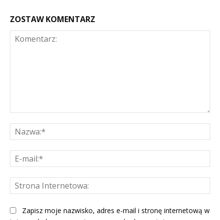
ZOSTAW KOMENTARZ
Komentarz:
Na
E-
mai
St
Int
Zapisz moje nazwisko, adres e-mail i stronę internetową w