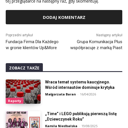
tej przeglądarce na następny raz, gdy skomentuję.
Alternative:
Poprzedni artykuł
Następny artykuł
Fundacja Firma Dla Każdego
Grupa Komunikacja Plus
w gronie klientów Up&More
współpracuje z marką Piast
ZOBACZ TAKŻE
Wraca temat systemu kaucyjnego.
Wśród internautów dominuje krytyka
Małgorzata Baran
-
16/04/2026
Raporty
„Time” i LEGO publikują pierwszą listę
„Dziewczynek Roku”
Kamila Niedbalska
-
19/08/2025