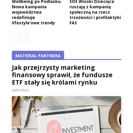
Wellbeing po Podlasku.
SOS Wioski Dziecięce
Nowa kampania
ruszają z kampanią
województwa
społeczną na rzecz
redefiniuje
trzeźwości i profilaktyki
lifestyle’owe trendy
FAS
MATERIAŁ PARTNERA
Jak przejrzysty marketing
finansowy sprawił, że fundusze
ETF stały się królami rynku
24/07/2026