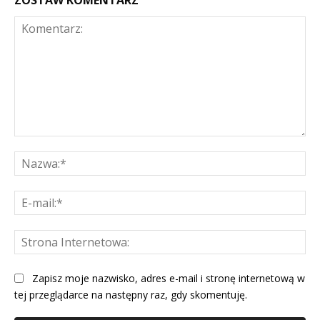
ZOSTAW KOMENTARZ
Komentarz:
Na
E-
mai
St
Int
Zapisz moje nazwisko, adres e-mail i stronę internetową w
tej przeglądarce na następny raz, gdy skomentuję.