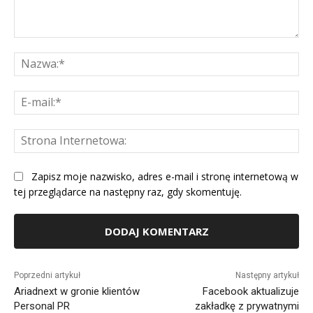
Komentarz:
Na
E-
mai
St
Int
Zapisz moje nazwisko, adres e-mail i stronę internetową w
tej przeglądarce na następny raz, gdy skomentuję.
Alternative:
Poprzedni artykuł
Następny artykuł
Ariadnext w gronie klientów
Facebook aktualizuje
Personal PR
zakładkę z prywatnymi