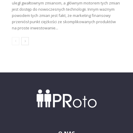
uległ gwałtownym zmianom, a głównym motorem tych zmian
jest dostęp do nowoczesnych technologii. Innym ważnym
powodem tych zmian jest fakt, że marketing finansowy
przeniósł punkt ciężkości ze skomplikowanych produktów
na proste inwestowanie...