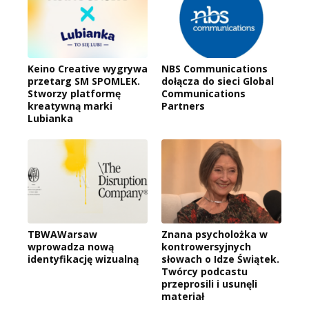
Keino Creative wygrywa
NBS Communications
przetarg SM SPOMLEK.
dołącza do sieci Global
Stworzy platformę
Communications
kreatywną marki
Partners
Lubianka
TBWAWarsaw
Znana psycholożka w
wprowadza nową
kontrowersyjnych
identyfikację wizualną
słowach o Idze Świątek.
Twórcy podcastu
przeprosili i usunęli
materiał