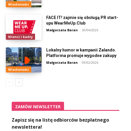
Wiadomości
FACE IT! zajmie się obsługą PR start-
upu WearMeUp.Club
Małgorzata Baran
-
30/04/2026
Klienci i kadry
Lokalny humor w kampanii Zalando.
Platforma promuje wygodne zakupy
Małgorzata Baran
-
09/02/2026
Wiadomości
ZAMÓW NEWSLETTER
Zapisz się na listę odbiorców bezpłatnego
newslettera!