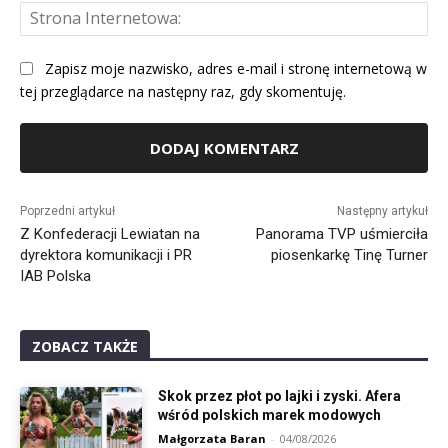
St
Int
Zapisz moje nazwisko, adres e-mail i stronę internetową w
tej przeglądarce na następny raz, gdy skomentuję.
Alternative:
Poprzedni artykuł
Następny artykuł
Z Konfederacji Lewiatan na
Panorama TVP uśmierciła
dyrektora komunikacji i PR
piosenkarkę Tinę Turner
IAB Polska
ZOBACZ TAKŻE
Skok przez płot po lajki i zyski. Afera
wśród polskich marek modowych
Małgorzata Baran
-
04/08/2026