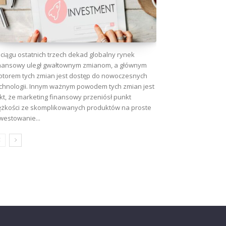
ciągu ostatnich trzech dekad globalny rynek
nansowy uległ gwałtownym zmianom, a głównym
torem tych zmian jest dostęp do nowoczesnych
chnologii. Innym ważnym powodem tych zmian jest
kt, że marketing finansowy przeniósł punkt
ężkości ze skomplikowanych produktów na proste
westowanie...