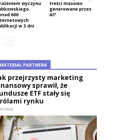
rażeniem wyczynu
treści masowo
ubkowskiego.
generowane przez
onad 600
AI?
nternetowych
blikacji w 3 dni
MATERIAŁ PARTNERA
ak przejrzysty marketing
inansowy sprawił, że
undusze ETF stały się
rólami rynku
/07/2026