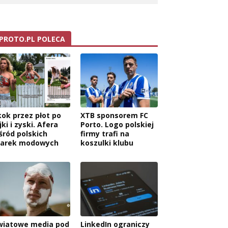
PROTO.PL POLECA
kok przez płot po
XTB sponsorem FC
jki i zyski. Afera
Porto. Logo polskiej
śród polskich
firmy trafi na
wa:
arek modowych
koszulki klubu
wiatowe media pod
LinkedIn ograniczy