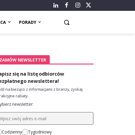
ACA
PORADY
ZAMÓW NEWSLETTER
apisz się na listę odbiorców
ezpłatnego newslettera!
dź na bieżąco z informacjami z branży, zyskaj
rakcyjne rabaty.
bierz newsletter:
Codzienny
Tygodniowy