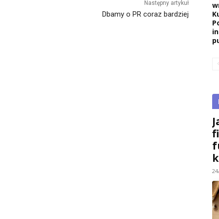
Następny artykuł
w
K
Dbamy o PR coraz bardziej
P
i
pu
J
f
f
k
24