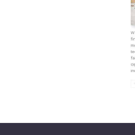
W 
fi
mo
te
fa
ci
in