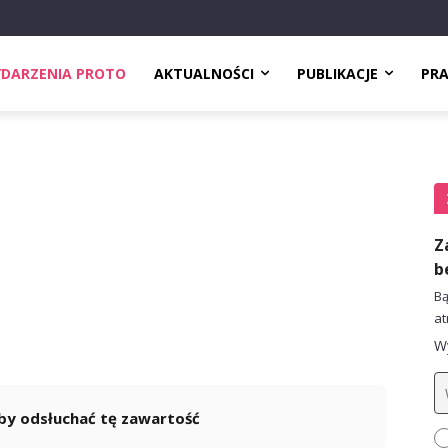
DARZENIA PROTO
AKTUALNOŚCI
PUBLIKACJE
PR
Z
b
Bą
at
Wy
 aby odsłuchać tę zawartość
Powered By
GSpeech