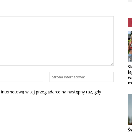
S
la
E-
Strona
w
mail:*
Interneto
m
 internetową w tej przeglądarce na następny raz, gdy
Ś