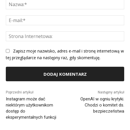
Na
E-
mai
St
Int
Zapisz moje nazwisko, adres e-mail i stronę internetową w
tej przeglądarce na następny raz, gdy skomentuję.
Alternative:
Poprzedni artykuł
Następny artykuł
Instagram może dać
OpenAI w ogniu krytyki.
niektórym użytkownikom
Chodzi o komitet ds.
dostęp do
bezpieczeństwa
eksperymentalnych funkcji