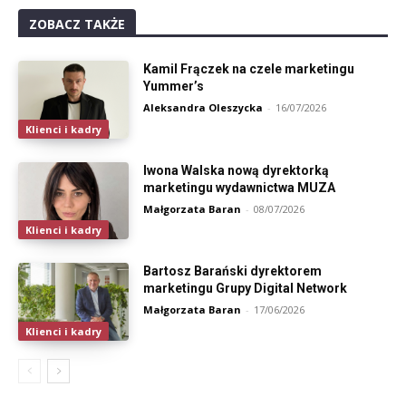
ZOBACZ TAKŻE
Kamil Frączek na czele marketingu
Yummer’s
Aleksandra Oleszycka
-
16/07/2026
Klienci i kadry
Iwona Walska nową dyrektorką
marketingu wydawnictwa MUZA
Małgorzata Baran
-
08/07/2026
Klienci i kadry
Bartosz Barański dyrektorem
marketingu Grupy Digital Network
Małgorzata Baran
-
17/06/2026
Klienci i kadry