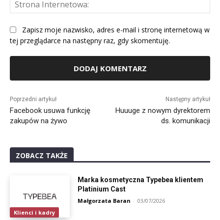
St
Int
Zapisz moje nazwisko, adres e-mail i stronę internetową w
tej przeglądarce na następny raz, gdy skomentuję.
Alternative:
Poprzedni artykuł
Następny artykuł
Facebook usuwa funkcję
Huuuge z nowym dyrektorem
zakupów na żywo
ds. komunikacji
ZOBACZ TAKŻE
Marka kosmetyczna Typebea klientem
Platinium Cast
Małgorzata Baran
-
03/07/2026
Klienci i kadry