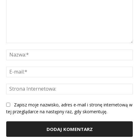
Komentarz:
Na
E-
mai
St
Int
Zapisz moje nazwisko, adres e-mail i stronę internetową w
tej przeglądarce na następny raz, gdy skomentuję.