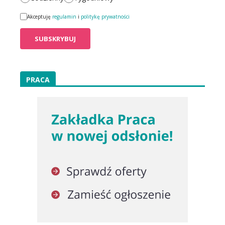
Akceptuję
regulamin
i
politykę prywatności
PRACA