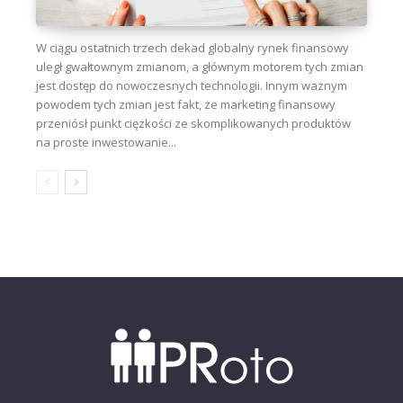
W ciągu ostatnich trzech dekad globalny rynek finansowy
uległ gwałtownym zmianom, a głównym motorem tych zmian
jest dostęp do nowoczesnych technologii. Innym ważnym
powodem tych zmian jest fakt, że marketing finansowy
przeniósł punkt ciężkości ze skomplikowanych produktów
na proste inwestowanie...