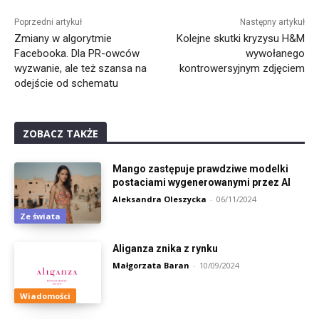
Alternative:
Poprzedni artykuł
Następny artykuł
Zmiany w algorytmie
Kolejne skutki kryzysu H&M
Facebooka. Dla PR-owców
wywołanego
wyzwanie, ale też szansa na
kontrowersyjnym zdjęciem
odejście od schematu
ZOBACZ TAKŻE
Mango zastępuje prawdziwe modelki
postaciami wygenerowanymi przez AI
Aleksandra Oleszycka
-
06/11/2024
Ze świata
Aliganza znika z rynku
Małgorzata Baran
-
10/09/2024
Wiadomości