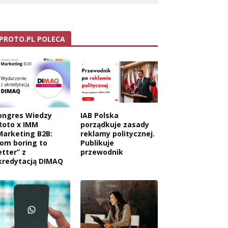
PROTO.PL POLECA
ongres Wiedzy
IAB Polska
Roto x IMM
porządkuje zasady
Marketing B2B:
reklamy politycznej.
rom boring to
Publikuje
etter” z
przewodnik
kredytacją DIMAQ