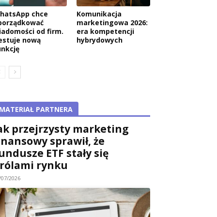
hatsApp chce
Komunikacja
porządkować
marketingowa 2026:
iadomości od firm.
era kompetencji
estuje nową
hybrydowych
unkcję
MATERIAŁ PARTNERA
ak przejrzysty marketing
inansowy sprawił, że
undusze ETF stały się
rólami rynku
/07/2026