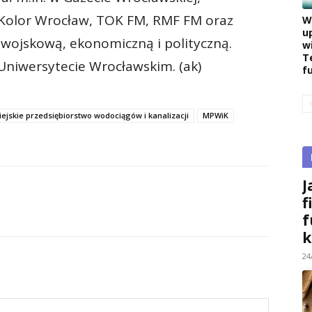
 Kolor Wrocław, TOK FM, RMF FM oraz
W
u
 wojskową, ekonomiczną i polityczną.
w
T
 Uniwersytecie Wrocławskim. (ak)
f
ejskie przedsiębiorstwo wodociągów i kanalizacji
MPWiK
J
f
f
k
24