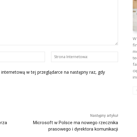
W 
fi
mo
E-
Strona
te
mail:*
Interneto
fa
ci
 internetową w tej przeglądarce na następny raz, gdy
in
Następny artykuł
erza
Microsoft w Polsce ma nowego rzecznika
prasowego i dyrektora komunikacji