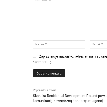
Komentarz:
Nazwa:*
Zapisz moje nazwisko, adres e-mail i stronę
skomentuję.
Alternative:
Poprzedni artykuł
Skanska Residential Development Poland powi
komunikację zewnętrzną konsorcjum agencji