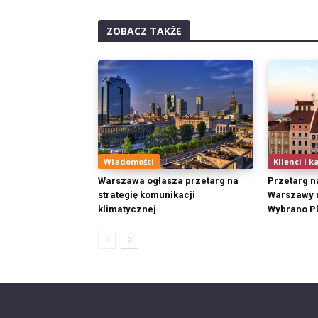
ZOBACZ TAKŻE
Wiadomości
Klienci i k
Warszawa ogłasza przetarg na
Przetarg n
strategię komunikacji
Warszawy r
klimatycznej
Wybrano Pl