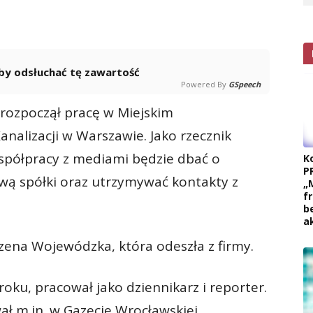
 aby odsłuchać tę zawartość
Powered By
GSpeech
rozpoczął pracę w Miejskim
nalizacji w Warszawie. Jako rzecznik
współpracy z mediami będzie dbać o
K
P
ową spółki oraz utrzymywać kontakty z
„
f
b
a
zena Wojewódzka, która odeszła z firmy.
oku, pracował jako dziennikarz i reporter.
 m.in. w Gazecie Wrocławskiej,