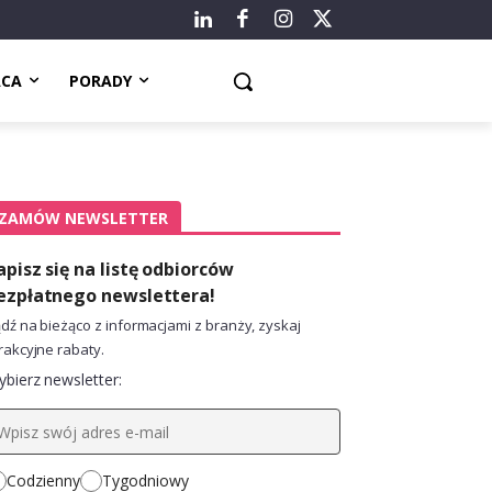
ACA
PORADY
ZAMÓW NEWSLETTER
apisz się na listę odbiorców
ezpłatnego newslettera!
dź na bieżąco z informacjami z branży, zyskaj
rakcyjne rabaty.
bierz newsletter:
Codzienny
Tygodniowy