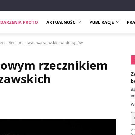
DARZENIA PROTO
AKTUALNOŚCI
PUBLIKACJE
PR
ecznikiem prasowym warszawskich wodociągów
nowym rzecznikiem
Z
zawskich
b
Bą
at
Wy