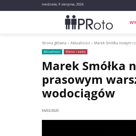
niedziela, 9 sierpnia, 2026
WY
Strona główna
Aktualności
Marek Smółka nowym rz
Aktualności
Klienci i kadry
Marek Smółka 
prasowym wars
wodociągów
06/02/2020