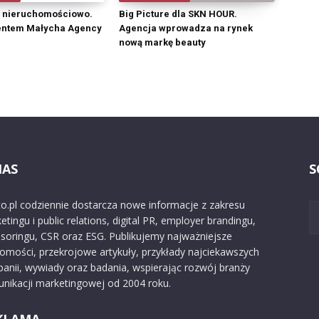
e nieruchomościowo.
Big Picture dla SKN HOUR.
entem Małycha Agency
Agencja wprowadza na rynek
nową markę beauty
NAS
S
o.pl codziennie dostarcza nowe informacje z zakresu
etingu i public relations, digital PR, employer brandingu,
soringu, CSR oraz ESG. Publikujemy najważniejsze
omości, przekrojowe artykuły, przykłady najciekawszych
anii, wywiady oraz badania, wspierając rozwój branży
nikacji marketingowej od 2004 roku.
KLAMA