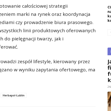
otowanie całościowej strategii
C
na
zeniem marki na rynek oraz koordynacja
k
k
ediami czy prowadzenie biura prasowego.
wszystkich linii produktowych oferowanych
 do pielęgnacji twarzy, jak i
ferować.
J
rowadzi zespół lifestyle, kierowany przez
f
ązano w wyniku zapytania ofertowego, ma
f
k
24
Herbapol-Lublin