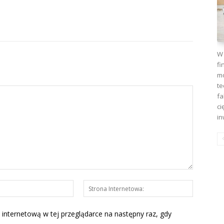
W 
fi
mo
te
fa
ci
in
E-
Strona
mail:*
Interneto
 internetową w tej przeglądarce na następny raz, gdy