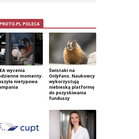
PROTO.PL POLECA
KEA wycenia
Świstaki na
odzienne momenty.
OnlyFans. Naukowcy
uszyła nietypowa
wykorzystują
ampania
niebieską platformę
do pozyskiwania
funduszy