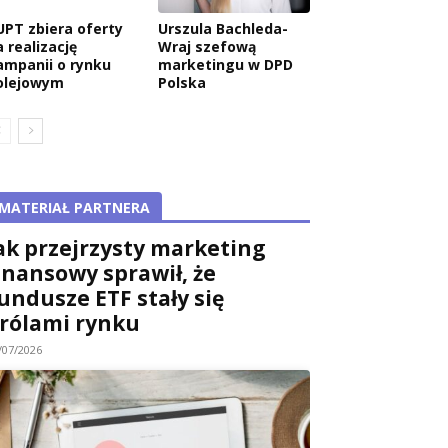
UPT zbiera oferty
Urszula Bachleda-
 realizację
Wraj szefową
ampanii o rynku
marketingu w DPD
olejowym
Polska
MATERIAŁ PARTNERA
ak przejrzysty marketing
inansowy sprawił, że
undusze ETF stały się
rólami rynku
/07/2026