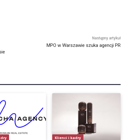
Następny artykuł
MPO w Warszawie szuka agencji PR
sie
adry
Klienci i kadry