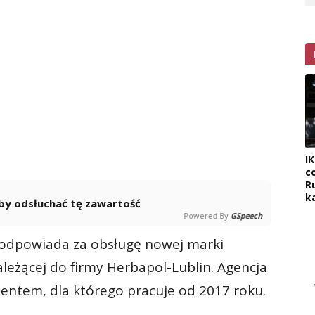
I
c
R
k
 aby odsłuchać tę zawartość
Powered By
GSpeech
u odpowiada za obsługę nowej marki
leżącej do firmy Herbapol-Lublin. Agencja
lientem, dla którego pracuje od 2017 roku.