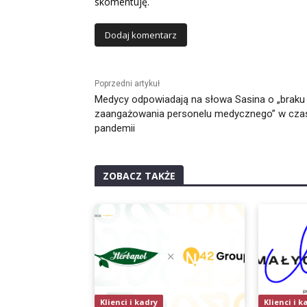
skomentuję.
Alternative:
Poprzedni artykuł
Medycy odpowiadają na słowa Sasina o „braku
zaangażowania personelu medycznego” w cza
pandemii
ZOBACZ TAKŻE
Klienci i kadry
Klienci i k