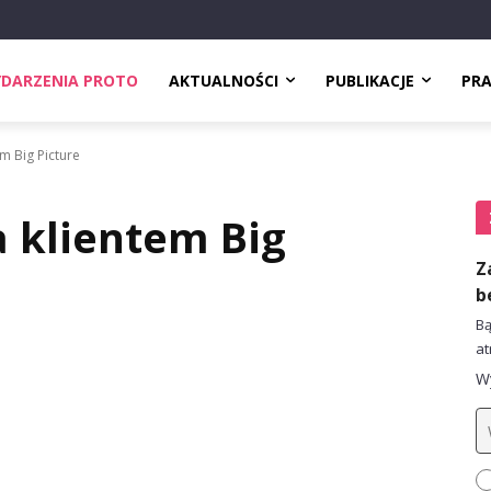
DARZENIA PROTO
AKTUALNOŚCI
PUBLIKACJE
PR
m Big Picture
 klientem Big
Z
b
Bą
at
Wy