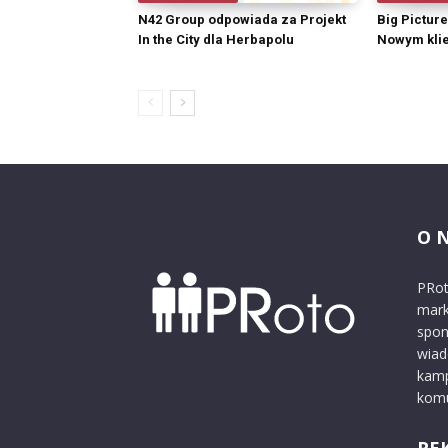
N42 Group odpowiada za Projekt
Big Pictur
In the City dla Herbapolu
Nowym kli
O 
PRot
mark
spon
wiad
kamp
komu
RE