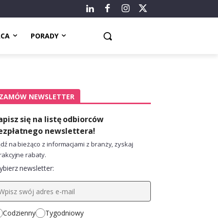
ACA
PORADY
ZAMÓW NEWSLETTER
apisz się na listę odbiorców
ezpłatnego newslettera!
dź na bieżąco z informacjami z branży, zyskaj
rakcyjne rabaty.
bierz newsletter:
Codzienny
Tygodniowy