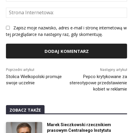
mai
St
Int
Zapisz moje nazwisko, adres e-mail i stronę internetową w
tej przeglądarce na następny raz, gdy skomentuję.
Alternative:
Poprzedni artykuł
Następny artykuł
Stolica Wielkopolski promuje
Pepco krytykowane za
swoje uczelnie
stereotypowe przedstawienie
kobiet w reklamie
ZOBACZ TAKŻE
Marek Sieczkowski rzecznikiem
prasowym Centralnego Instytutu