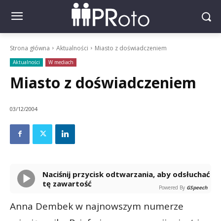
Strona główna
Aktualności
Miasto z doświadczeniem
Aktualności
W mediach
Miasto z doświadczeniem
03/12/2004
Naciśnij przycisk odtwarzania, aby odsłuchać
tę zawartość
Powered By
GSpeech
Anna Dembek w najnowszym numerze