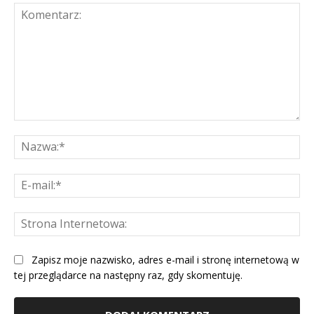
Komentarz:
Na
E-
mai
St
Int
Zapisz moje nazwisko, adres e-mail i stronę internetową w
tej przeglądarce na następny raz, gdy skomentuję.