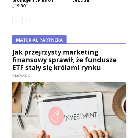
promuje TVP Info i
Vectrze
„19.30”
MATERIAŁ PARTNERA
Jak przejrzysty marketing
finansowy sprawił, że fundusze
ETF stały się królami rynku
24/07/2026