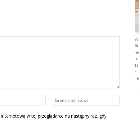
W 
fi
mo
te
fa
ci
in
E-
Strona
mail:*
Interneto
 internetową w tej przeglądarce na następny raz, gdy