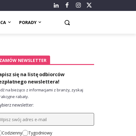
ACA
PORADY
ZAMÓW NEWSLETTER
apisz się na listę odbiorców
ezpłatnego newslettera!
dź na bieżąco z informacjami z branży, zyskaj
rakcyjne rabaty.
bierz newsletter:
Codzienny
Tygodniowy