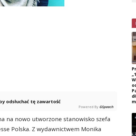
P
„
W
o
P
d
 aby odsłuchać tę zawartość
m
Powered By
GSpeech
na na nowo utworzone stanowisko szefa
resse Polska. Z wydawnictwem Monika