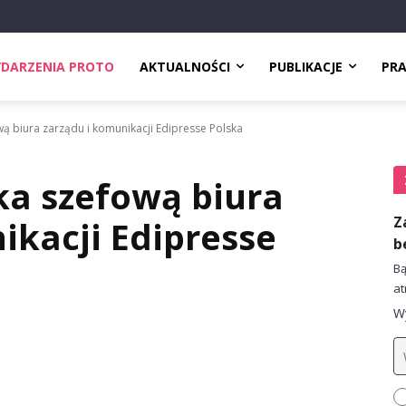
DARZENIA PROTO
AKTUALNOŚCI
PUBLIKACJE
PR
 biura zarządu i komunikacji Edipresse Polska
a szefową biura
Z
ikacji Edipresse
b
Bą
at
Wy