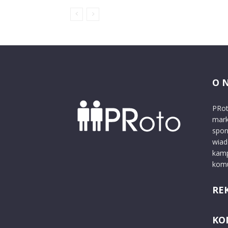
O 
PRot
mark
spon
wiad
kamp
komu
RE
KO