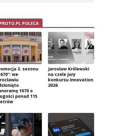
PROTO.PL POLECA
romocja 3. sezonu
Jarosław Królewski
1670”: we
na czele jury
rocławiu
konkursu Innovation
dsłonięto
2026
anoramę 1670 o
ługości ponad 115
etrów