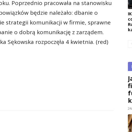
roku. Poprzednio pracowała na stanowisku
 obowiązków będzie należało: dbanie o
I
c
ie strategii komunikacji w firmie, sprawne
R
k
banie o dobrą komunikację z zarządem.
 Sękowska rozpoczęła 4 kwietnia. (red)
J
f
f
k
24