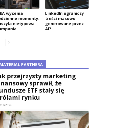
KEA wycenia
LinkedIn ograniczy
odzienne momenty.
treści masowo
uszyła nietypowa
generowane przez
ampania
AI?
MATERIAŁ PARTNERA
ak przejrzysty marketing
inansowy sprawił, że
undusze ETF stały się
rólami rynku
/07/2026