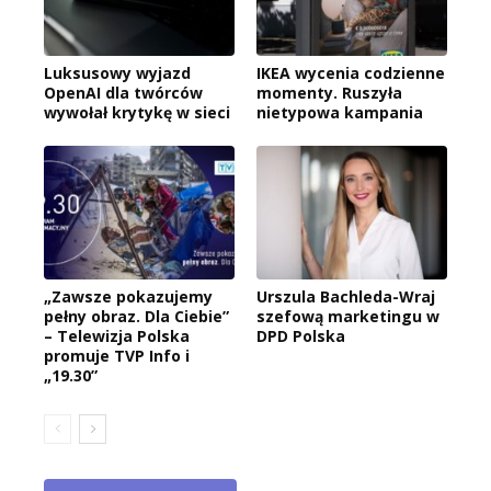
Luksusowy wyjazd
IKEA wycenia codzienne
OpenAI dla twórców
momenty. Ruszyła
wywołał krytykę w sieci
nietypowa kampania
„Zawsze pokazujemy
Urszula Bachleda-Wraj
pełny obraz. Dla Ciebie”
szefową marketingu w
– Telewizja Polska
DPD Polska
promuje TVP Info i
„19.30”