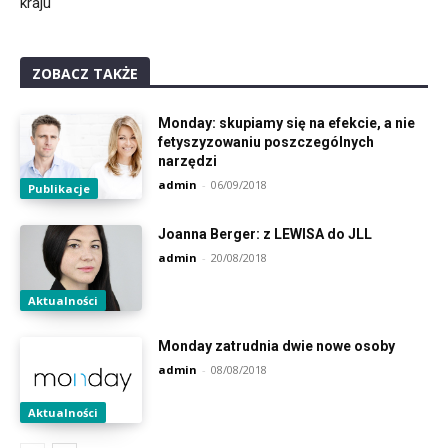
kraju
ZOBACZ TAKŻE
Monday: skupiamy się na efekcie, a nie
fetyszyzowaniu poszczególnych
narzędzi
admin
-
06/09/2018
Publikacje
Joanna Berger: z LEWISA do JLL
admin
-
20/08/2018
Aktualności
Monday zatrudnia dwie nowe osoby
admin
-
08/08/2018
Aktualności