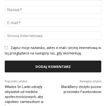
Komentarz:
Na
E-
mai
St
Int
Zapisz moje nazwisko, adres e-mail i stronę internetową w
tej przeglądarce na następny raz, gdy skomentuję.
Alternative:
Poprzedni artykuł
Następny artykuł
Władze Sri Lanki odcięły
BlackBerry złożyło pozew
obywateli od mediów
przeciwko Facebookowi
społecznościowych, aby
zapobiec zamieszkom w