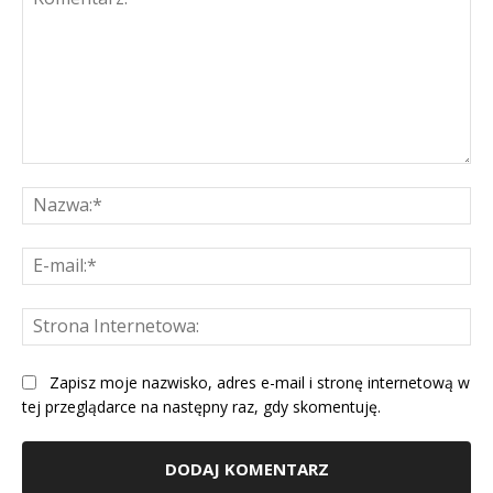
Komentarz:
Na
E-
mai
St
Int
Zapisz moje nazwisko, adres e-mail i stronę internetową w
tej przeglądarce na następny raz, gdy skomentuję.