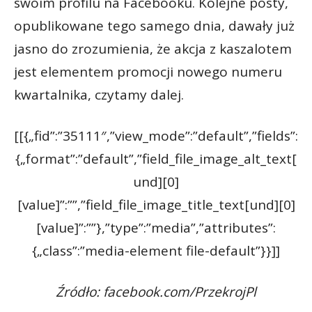
swoim profilu na Facebooku. Kolejne posty,
opublikowane tego samego dnia, dawały już
jasno do zrozumienia, że akcja z kaszalotem
jest elementem promocji nowego numeru
kwartalnika, czytamy dalej.
[[{„fid”:”35111″,”view_mode”:”default”,”fields”:
{„format”:”default”,”field_file_image_alt_text[
und][0]
[value]”:””,”field_file_image_title_text[und][0]
[value]”:””},”type”:”media”,”attributes”:
{„class”:”media-element file-default”}}]]
Źródło: facebook.com/PrzekrojPl