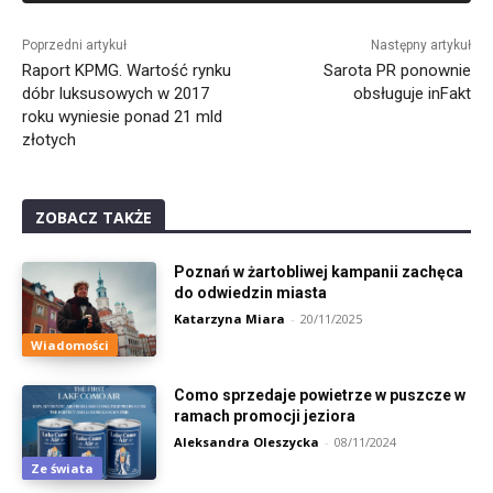
Alternative:
Poprzedni artykuł
Następny artykuł
Raport KPMG. Wartość rynku
Sarota PR ponownie
dóbr luksusowych w 2017
obsługuje inFakt
roku wyniesie ponad 21 mld
złotych
ZOBACZ TAKŻE
Poznań w żartobliwej kampanii zachęca
do odwiedzin miasta
Katarzyna Miara
-
20/11/2025
Wiadomości
Como sprzedaje powietrze w puszcze w
ramach promocji jeziora
Aleksandra Oleszycka
-
08/11/2024
Ze świata