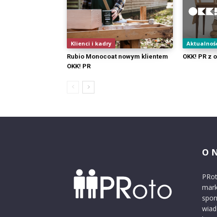
Klienci i kadry
Aktualnoś
Rubio Monocoat nowym klientem
OKK! PR z 
OKK! PR
O 
PRot
mark
spon
wiad