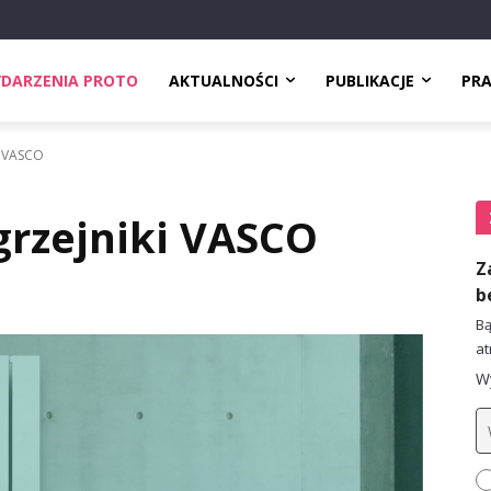
DARZENIA PROTO
AKTUALNOŚCI
PUBLIKACJE
PR
i VASCO
grzejniki VASCO
Z
b
Bą
at
Wy