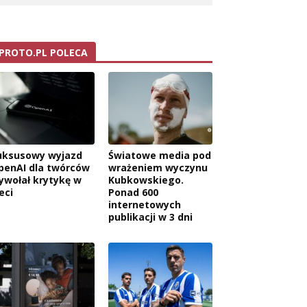
PROTO.PL POLECA
uksusowy wyjazd
Światowe media pod
penAI dla twórców
wrażeniem wyczynu
ywołał krytykę w
Kubkowskiego.
eci
Ponad 600
internetowych
publikacji w 3 dni