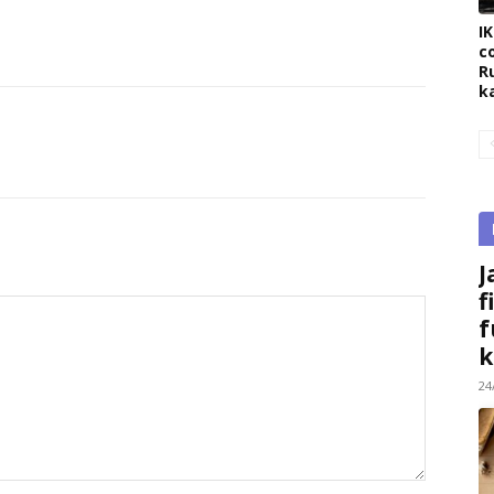
I
c
R
k
J
f
f
k
24