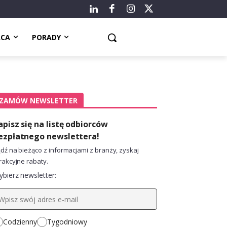
ACA
PORADY
ZAMÓW NEWSLETTER
apisz się na listę odbiorców
ezpłatnego newslettera!
dź na bieżąco z informacjami z branży, zyskaj
rakcyjne rabaty.
bierz newsletter:
Codzienny
Tygodniowy