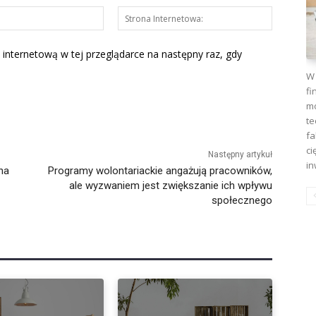
E-
Strona
mail:*
Interneto
 internetową w tej przeglądarce na następny raz, gdy
W 
fi
mo
te
fa
ci
Następny artykuł
in
na
Programy wolontariackie angażują pracowników,
ale wyzwaniem jest zwiększanie ich wpływu
społecznego