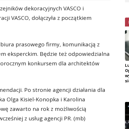
zejników dekoracyjnych VASCO i
ji VASCO, dołączyła z początkiem
biura prasowego firmy, komunikacją z
em eksperckim. Będzie też odpowiedzialna
 corocznym konkursem dla architektów
L
O
w
si
dacji. Po stronie agencji działania dla
a Olga Kisiel-Konopka i Karolina
owę zawarto na rok z możliwością
wcześniej z usług agencji PR. (mb)