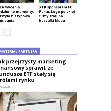
KEA wycenia
XTB sponsorem FC
odzienne momenty.
Porto. Logo polskiej
uszyła nietypowa
firmy trafi na
ampania
koszulki klubu
MATERIAŁ PARTNERA
ak przejrzysty marketing
inansowy sprawił, że
undusze ETF stały się
rólami rynku
/07/2026