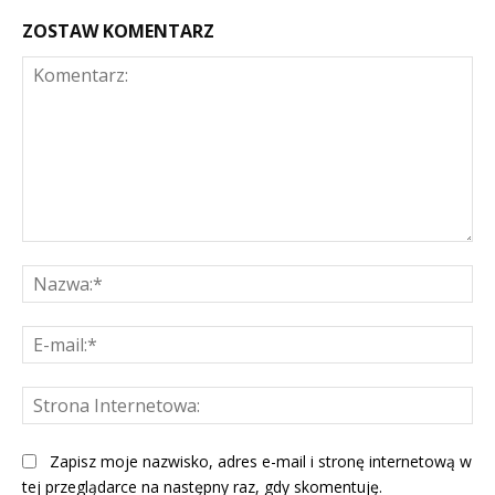
ZOSTAW KOMENTARZ
Komentarz:
Na
E-
mai
St
Int
Zapisz moje nazwisko, adres e-mail i stronę internetową w
tej przeglądarce na następny raz, gdy skomentuję.