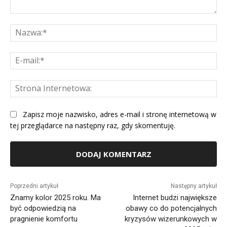
Komentarz:
Na
E-
mai
St
Int
Zapisz moje nazwisko, adres e-mail i stronę internetową w
tej przeglądarce na następny raz, gdy skomentuję.
Alternative:
Poprzedni artykuł
Następny artykuł
Znamy kolor 2025 roku. Ma
Internet budzi największe
być odpowiedzią na
obawy co do potencjalnych
pragnienie komfortu
kryzysów wizerunkowych w