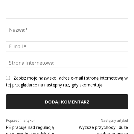
Komentarz:
Na
E-
mai
St
Int
Zapisz moje nazwisko, adres e-mail i stronę internetową w
tej przeglądarce na następny raz, gdy skomentuję.
Alternative:
Poprzedni artykuł
Następny artykuł
PE pracuje nad regulacją
Wyższe przychody i duże
nazewnictwa produktów
zainteresowanie