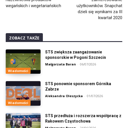
wegańskich i wegetariańskich
użytkowników. Snapchat
dzieli się wynikami za III
kwartał 2020
ZOBACZ TAKŻE
STS zwiększa zaangażowanie
sponsorskie w Pogoni Szczecin
Małgorzata Baran
-
06/07/2026
Wiadomości
STS ponownie sponsorem Górnika
Zabrze
Aleksandra Oleszycka
-
01/07/2026
Wiadomości
STS przedłuża i rozszerza współpracę z
Rakowem Częstochowa
Małgorzata Baran
-
24/06/2026